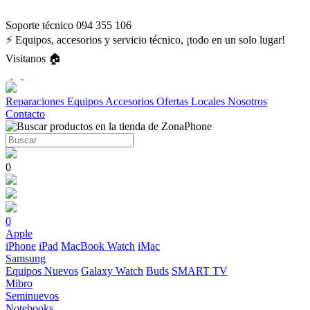
Soporte técnico 094 355 106
⚡ Equipos, accesorios y servicio técnico, ¡todo en un solo lugar!
Visitanos 🏠
Reparaciones
Equipos
Accesorios
Ofertas
Locales
Nosotros
Contacto
0
0
Apple
iPhone
iPad
MacBook
Watch
iMac
Samsung
Equipos Nuevos
Galaxy Watch
Buds
SMART TV
Mibro
Seminuevos
Notebooks