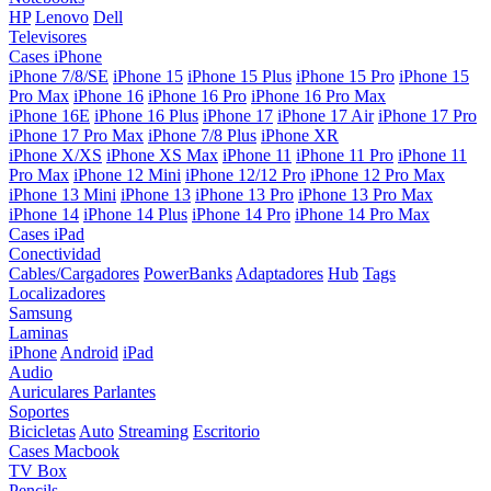
HP
Lenovo
Dell
Televisores
Cases iPhone
iPhone 7/8/SE
iPhone 15
iPhone 15 Plus
iPhone 15 Pro
iPhone 15
Pro Max
iPhone 16
iPhone 16 Pro
iPhone 16 Pro Max
iPhone 16E
iPhone 16 Plus
iPhone 17
iPhone 17 Air
iPhone 17 Pro
iPhone 17 Pro Max
iPhone 7/8 Plus
iPhone XR
iPhone X/XS
iPhone XS Max
iPhone 11
iPhone 11 Pro
iPhone 11
Pro Max
iPhone 12 Mini
iPhone 12/12 Pro
iPhone 12 Pro Max
iPhone 13 Mini
iPhone 13
iPhone 13 Pro
iPhone 13 Pro Max
iPhone 14
iPhone 14 Plus
iPhone 14 Pro
iPhone 14 Pro Max
Cases iPad
Conectividad
Cables/Cargadores
PowerBanks
Adaptadores
Hub
Tags
Localizadores
Samsung
Laminas
iPhone
Android
iPad
Audio
Auriculares
Parlantes
Soportes
Bicicletas
Auto
Streaming
Escritorio
Cases Macbook
TV Box
Pencils