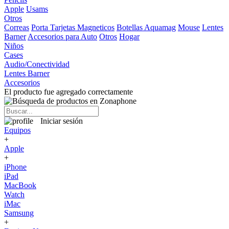
Apple
Usams
Otros
Correas
Porta Tarjetas Magneticos
Botellas Aquamag
Mouse
Lentes
Barner
Accesorios para Auto
Otros
Hogar
Niños
Cases
Audio/Conectividad
Lentes Barner
Accesorios
El producto fue agregado correctamente
Iniciar sesión
Equipos
+
Apple
+
iPhone
iPad
MacBook
Watch
iMac
Samsung
+