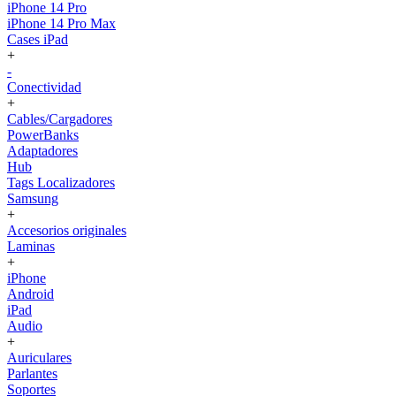
iPhone 14 Pro
iPhone 14 Pro Max
Cases iPad
+
-
Conectividad
+
Cables/Cargadores
PowerBanks
Adaptadores
Hub
Tags Localizadores
Samsung
+
Accesorios originales
Laminas
+
iPhone
Android
iPad
Audio
+
Auriculares
Parlantes
Soportes