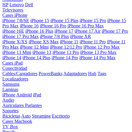
HP
Lenovo
Dell
Televisores
Cases iPhone
iPhone 7/8/SE
iPhone 15
iPhone 15 Plus
iPhone 15 Pro
iPhone 15
Pro Max
iPhone 16
iPhone 16 Pro
iPhone 16 Pro Max
iPhone 16E
iPhone 16 Plus
iPhone 17
iPhone 17 Air
iPhone 17 Pro
iPhone 17 Pro Max
iPhone 7/8 Plus
iPhone XR
iPhone X/XS
iPhone XS Max
iPhone 11
iPhone 11 Pro
iPhone 11
Pro Max
iPhone 12 Mini
iPhone 12/12 Pro
iPhone 12 Pro Max
iPhone 13 Mini
iPhone 13
iPhone 13 Pro
iPhone 13 Pro Max
iPhone 14
iPhone 14 Plus
iPhone 14 Pro
iPhone 14 Pro Max
Cases iPad
Conectividad
Cables/Cargadores
PowerBanks
Adaptadores
Hub
Tags
Localizadores
Samsung
Laminas
iPhone
Android
iPad
Audio
Auriculares
Parlantes
Soportes
Bicicletas
Auto
Streaming
Escritorio
Cases Macbook
TV Box
Pencils