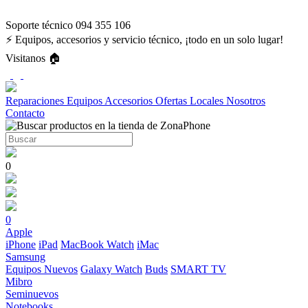
Soporte técnico 094 355 106
⚡ Equipos, accesorios y servicio técnico, ¡todo en un solo lugar!
Visitanos 🏠
Reparaciones
Equipos
Accesorios
Ofertas
Locales
Nosotros
Contacto
0
0
Apple
iPhone
iPad
MacBook
Watch
iMac
Samsung
Equipos Nuevos
Galaxy Watch
Buds
SMART TV
Mibro
Seminuevos
Notebooks