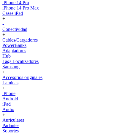
iPhone 14 Pro
iPhone 14 Pro Max
Cases iPad
+
-
Conectividad
+
Cables/Cargadores
PowerBanks
Adaptadores
Hub
Tags Localizadores
Samsung
+
Accesorios originales
Laminas
+
iPhone
Android
iPad
Audio
+
Auriculares
Parlantes
Soportes