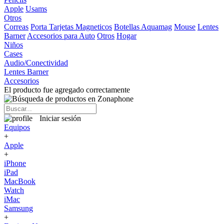
Apple
Usams
Otros
Correas
Porta Tarjetas Magneticos
Botellas Aquamag
Mouse
Lentes
Barner
Accesorios para Auto
Otros
Hogar
Niños
Cases
Audio/Conectividad
Lentes Barner
Accesorios
El producto fue agregado correctamente
Iniciar sesión
Equipos
+
Apple
+
iPhone
iPad
MacBook
Watch
iMac
Samsung
+