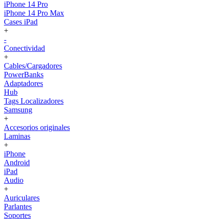
iPhone 14 Pro
iPhone 14 Pro Max
Cases iPad
+
-
Conectividad
+
Cables/Cargadores
PowerBanks
Adaptadores
Hub
Tags Localizadores
Samsung
+
Accesorios originales
Laminas
+
iPhone
Android
iPad
Audio
+
Auriculares
Parlantes
Soportes