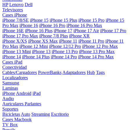
HP
Lenovo
Dell
Televisores
Cases iPhone
iPhone 7/8/SE
iPhone 15
iPhone 15 Plus
iPhone 15 Pro
iPhone 15
Pro Max
iPhone 16
iPhone 16 Pro
iPhone 16 Pro Max
iPhone 16E
iPhone 16 Plus
iPhone 17
iPhone 17 Air
iPhone 17 Pro
iPhone 17 Pro Max
iPhone 7/8 Plus
iPhone XR
iPhone X/XS
iPhone XS Max
iPhone 11
iPhone 11 Pro
iPhone 11
Pro Max
iPhone 12 Mini
iPhone 12/12 Pro
iPhone 12 Pro Max
iPhone 13 Mini
iPhone 13
iPhone 13 Pro
iPhone 13 Pro Max
iPhone 14
iPhone 14 Plus
iPhone 14 Pro
iPhone 14 Pro Max
Cases iPad
Conectividad
Cables/Cargadores
PowerBanks
Adaptadores
Hub
Tags
Localizadores
Samsung
Laminas
iPhone
Android
iPad
Audio
Auriculares
Parlantes
Soportes
Bicicletas
Auto
Streaming
Escritorio
Cases Macbook
TV Box
Pencils