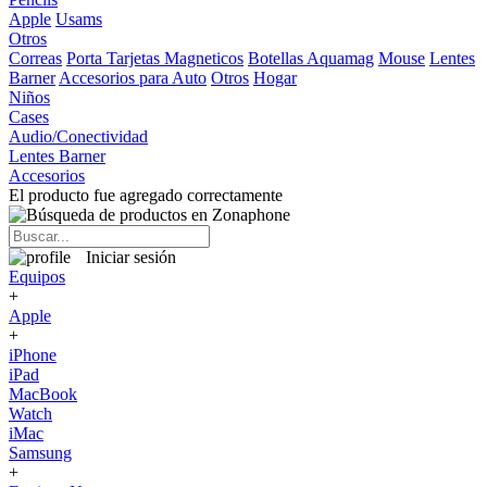
Apple
Usams
Otros
Correas
Porta Tarjetas Magneticos
Botellas Aquamag
Mouse
Lentes
Barner
Accesorios para Auto
Otros
Hogar
Niños
Cases
Audio/Conectividad
Lentes Barner
Accesorios
El producto fue agregado correctamente
Iniciar sesión
Equipos
+
Apple
+
iPhone
iPad
MacBook
Watch
iMac
Samsung
+