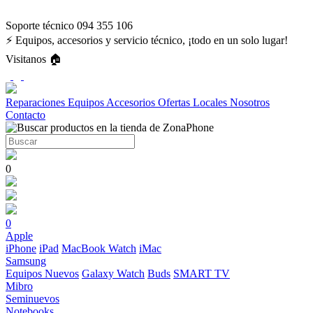
Soporte técnico 094 355 106
⚡ Equipos, accesorios y servicio técnico, ¡todo en un solo lugar!
Visitanos 🏠
Reparaciones
Equipos
Accesorios
Ofertas
Locales
Nosotros
Contacto
0
0
Apple
iPhone
iPad
MacBook
Watch
iMac
Samsung
Equipos Nuevos
Galaxy Watch
Buds
SMART TV
Mibro
Seminuevos
Notebooks