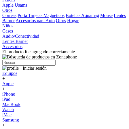
Apple
Usams
Otros
Correas
Porta Tarjetas Magneticos
Botellas Aquamag
Mouse
Lentes
Barner
Accesorios para Auto
Otros
Hogar
Niños
Cases
Audio/Conectividad
Lentes Barner
Accesorios
El producto fue agregado correctamente
Iniciar sesión
Equipos
+
Apple
+
iPhone
iPad
MacBook
Watch
iMac
Samsung
+