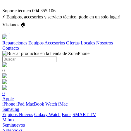
Soporte técnico 094 355 106
⚡ Equipos, accesorios y servicio técnico, ¡todo en un solo lugar!
Visitanos 🏠
Reparaciones
Equipos
Accesorios
Ofertas
Locales
Nosotros
Contacto
0
0
Apple
iPhone
iPad
MacBook
Watch
iMac
Samsung
Equipos Nuevos
Galaxy Watch
Buds
SMART TV
Mibro
Seminuevos
Notebooks