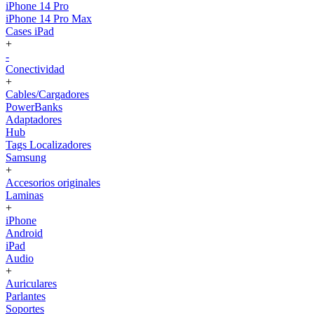
iPhone 14 Pro
iPhone 14 Pro Max
Cases iPad
+
-
Conectividad
+
Cables/Cargadores
PowerBanks
Adaptadores
Hub
Tags Localizadores
Samsung
+
Accesorios originales
Laminas
+
iPhone
Android
iPad
Audio
+
Auriculares
Parlantes
Soportes