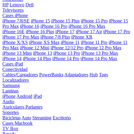
HP
Lenovo
Dell
Televisores
Cases iPhone
iPhone 7/8/SE
iPhone 15
iPhone 15 Plus
iPhone 15 Pro
iPhone 15
Pro Max
iPhone 16
iPhone 16 Pro
iPhone 16 Pro Max
iPhone 16E
iPhone 16 Plus
iPhone 17
iPhone 17 Air
iPhone 17 Pro
iPhone 17 Pro Max
iPhone 7/8 Plus
iPhone XR
iPhone X/XS
iPhone XS Max
iPhone 11
iPhone 11 Pro
iPhone 11
Pro Max
iPhone 12 Mini
iPhone 12/12 Pro
iPhone 12 Pro Max
iPhone 13 Mini
iPhone 13
iPhone 13 Pro
iPhone 13 Pro Max
iPhone 14
iPhone 14 Plus
iPhone 14 Pro
iPhone 14 Pro Max
Cases iPad
Conectividad
Cables/Cargadores
PowerBanks
Adaptadores
Hub
Tags
Localizadores
Samsung
Laminas
iPhone
Android
iPad
Audio
Auriculares
Parlantes
Soportes
Bicicletas
Auto
Streaming
Escritorio
Cases Macbook
TV Box
Pencils