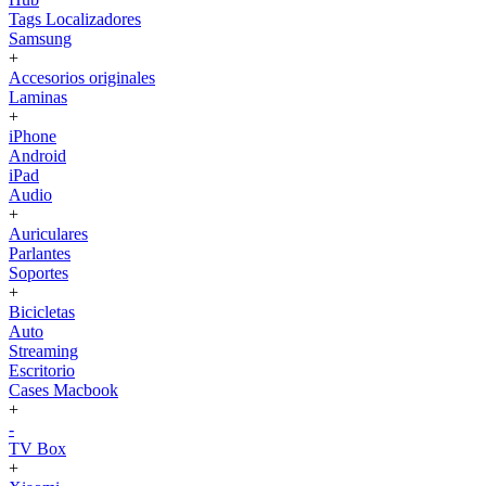
Tags Localizadores
Samsung
+
Accesorios originales
Laminas
+
iPhone
Android
iPad
Audio
+
Auriculares
Parlantes
Soportes
+
Bicicletas
Auto
Streaming
Escritorio
Cases Macbook
+
-
TV Box
+