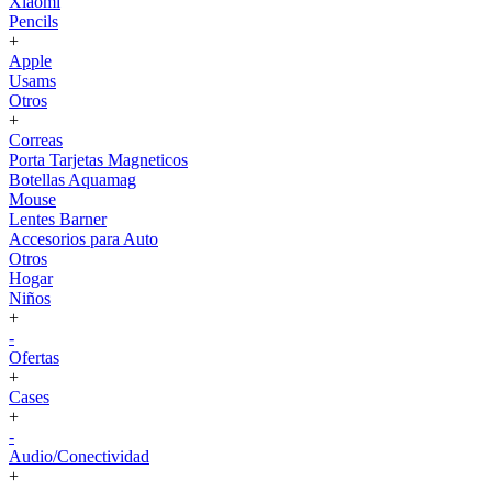
Xiaomi
Pencils
+
Apple
Usams
Otros
+
Correas
Porta Tarjetas Magneticos
Botellas Aquamag
Mouse
Lentes Barner
Accesorios para Auto
Otros
Hogar
Niños
+
-
Ofertas
+
Cases
+
-
Audio/Conectividad
+