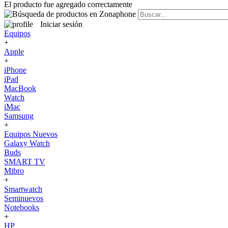
El producto fue agregado correctamente
Iniciar sesión
Equipos
+
Apple
+
iPhone
iPad
MacBook
Watch
iMac
Samsung
+
Equipos Nuevos
Galaxy Watch
Buds
SMART TV
Mibro
+
Smartwatch
Seminuevos
Notebooks
+
HP