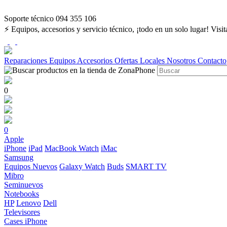
Soporte técnico 094 355 106
⚡ Equipos, accesorios y servicio técnico, ¡todo en un solo lugar! Visi
Reparaciones
Equipos
Accesorios
Ofertas
Locales
Nosotros
Contacto
0
0
Apple
iPhone
iPad
MacBook
Watch
iMac
Samsung
Equipos Nuevos
Galaxy Watch
Buds
SMART TV
Mibro
Seminuevos
Notebooks
HP
Lenovo
Dell
Televisores
Cases iPhone