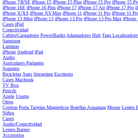
iPhone 7/8/SE
iPhone 15
iPhone 15 Plus
iPhone 15 Pro
iPhone 15 P
iPhone 16E
iPhone 16 Plus
iPhone 17
iPhone 17 Air
iPhone 17 Pro
i
iPhone X/XS
iPhone XS Max
iPhone 11
iPhone 11 Pro
iPhone 11 P
iPhone 13 Mini
iPhone 13
iPhone 13 Pro
iPhone 13 Pro Max
iPhone
Cases iPad
Conectividad
Cables/Cargadores
PowerBanks
Adaptadores
Hub
Tags Localizadore
Samsung
Laminas
iPhone
Android
iPad
Audio
Auriculares
Parlantes
Soportes
Bicicletas
Auto
Streaming
Escritorio
Cases Macbook
TV Box
Pencils
Apple
Usams
Otros
Correas
Porta Tarjetas Magneticos
Botellas Aquamag
Mouse
Lentes 
Niños
Cases
Audio/Conectividad
Lentes Barner
Accesorios