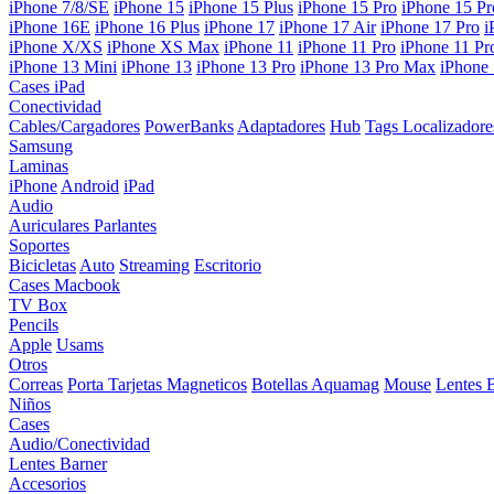
iPhone 7/8/SE
iPhone 15
iPhone 15 Plus
iPhone 15 Pro
iPhone 15 P
iPhone 16E
iPhone 16 Plus
iPhone 17
iPhone 17 Air
iPhone 17 Pro
i
iPhone X/XS
iPhone XS Max
iPhone 11
iPhone 11 Pro
iPhone 11 P
iPhone 13 Mini
iPhone 13
iPhone 13 Pro
iPhone 13 Pro Max
iPhone
Cases iPad
Conectividad
Cables/Cargadores
PowerBanks
Adaptadores
Hub
Tags Localizadore
Samsung
Laminas
iPhone
Android
iPad
Audio
Auriculares
Parlantes
Soportes
Bicicletas
Auto
Streaming
Escritorio
Cases Macbook
TV Box
Pencils
Apple
Usams
Otros
Correas
Porta Tarjetas Magneticos
Botellas Aquamag
Mouse
Lentes 
Niños
Cases
Audio/Conectividad
Lentes Barner
Accesorios