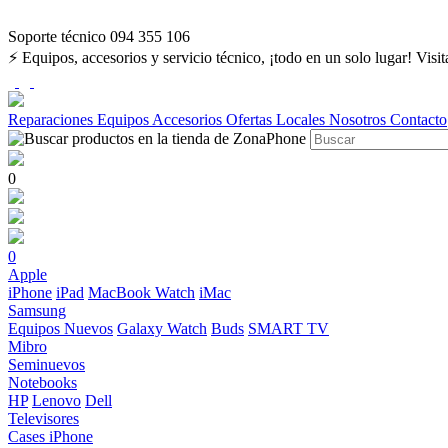
Soporte técnico 094 355 106
⚡ Equipos, accesorios y servicio técnico, ¡todo en un solo lugar! Visi
Reparaciones
Equipos
Accesorios
Ofertas
Locales
Nosotros
Contacto
0
0
Apple
iPhone
iPad
MacBook
Watch
iMac
Samsung
Equipos Nuevos
Galaxy Watch
Buds
SMART TV
Mibro
Seminuevos
Notebooks
HP
Lenovo
Dell
Televisores
Cases iPhone