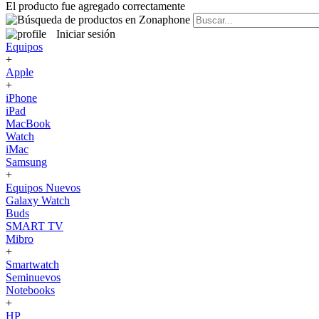
El producto fue agregado correctamente
Iniciar sesión
Equipos
+
Apple
+
iPhone
iPad
MacBook
Watch
iMac
Samsung
+
Equipos Nuevos
Galaxy Watch
Buds
SMART TV
Mibro
+
Smartwatch
Seminuevos
Notebooks
+
HP