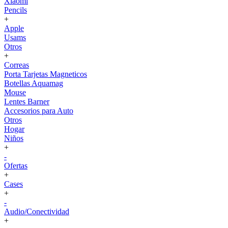
Xiaomi
Pencils
+
Apple
Usams
Otros
+
Correas
Porta Tarjetas Magneticos
Botellas Aquamag
Mouse
Lentes Barner
Accesorios para Auto
Otros
Hogar
Niños
+
-
Ofertas
+
Cases
+
-
Audio/Conectividad
+