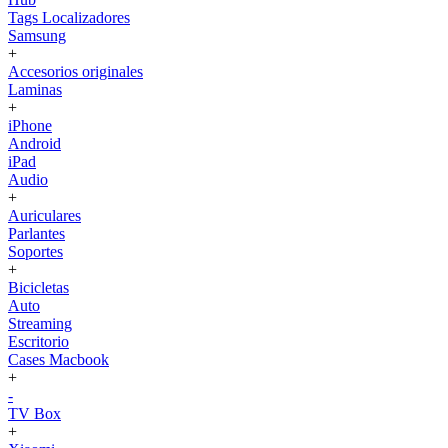
Tags Localizadores
Samsung
+
Accesorios originales
Laminas
+
iPhone
Android
iPad
Audio
+
Auriculares
Parlantes
Soportes
+
Bicicletas
Auto
Streaming
Escritorio
Cases Macbook
+
-
TV Box
+