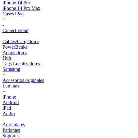
iPhone 14 Pro
iPhone 14 Pro Max
Cases iPad
+
-
Conectividad
+
Cables/Cargadores
PowerBanks
Adaptadores
Hub
Tags Localizadores
Samsung
+
Accesorios originales
Laminas
+
iPhone
Android
iPad
Audio
+
Auriculares
Parlantes
Soportes