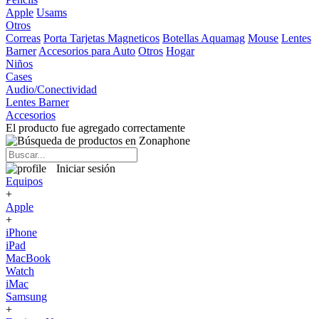
Apple
Usams
Otros
Correas
Porta Tarjetas Magneticos
Botellas Aquamag
Mouse
Lentes
Barner
Accesorios para Auto
Otros
Hogar
Niños
Cases
Audio/Conectividad
Lentes Barner
Accesorios
El producto fue agregado correctamente
Iniciar sesión
Equipos
+
Apple
+
iPhone
iPad
MacBook
Watch
iMac
Samsung
+