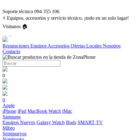
Soporte técnico 094 355 106
⚡ Equipos, accesorios y servicio técnico, ¡todo en un solo lugar!
Visitanos 🏠
Reparaciones
Equipos
Accesorios
Ofertas
Locales
Nosotros
Contacto
0
0
Apple
iPhone
iPad
MacBook
Watch
iMac
Samsung
Equipos Nuevos
Galaxy Watch
Buds
SMART TV
Mibro
Seminuevos
Notebooks