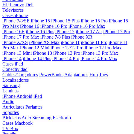
HP
Lenovo
Dell
Televisores
Cases iPhone
iPhone 7/8/SE
iPhone 15
iPhone 15 Plus
iPhone 15 Pro
iPhone 15
Pro Max
iPhone 16
iPhone 16 Pro
iPhone 16 Pro Max
iPhone 16E
iPhone 16 Plus
iPhone 17
iPhone 17 Air
iPhone 17 Pro
iPhone 17 Pro Max
iPhone 7/8 Plus
iPhone XR
iPhone X/XS
iPhone XS Max
iPhone 11
iPhone 11 Pro
iPhone 11
Pro Max
iPhone 12 Mini
iPhone 12/12 Pro
iPhone 12 Pro Max
iPhone 13 Mini
iPhone 13
iPhone 13 Pro
iPhone 13 Pro Max
iPhone 14
iPhone 14 Plus
iPhone 14 Pro
iPhone 14 Pro Max
Cases iPad
Conectividad
Cables/Cargadores
PowerBanks
Adaptadores
Hub
Tags
Localizadores
Samsung
Laminas
iPhone
Android
iPad
Audio
Auriculares
Parlantes
Soportes
Bicicletas
Auto
Streaming
Escritorio
Cases Macbook
TV Box
Pencils