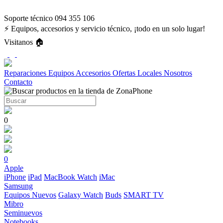
Soporte técnico 094 355 106
⚡ Equipos, accesorios y servicio técnico, ¡todo en un solo lugar!
Visitanos 🏠
Reparaciones
Equipos
Accesorios
Ofertas
Locales
Nosotros
Contacto
0
0
Apple
iPhone
iPad
MacBook
Watch
iMac
Samsung
Equipos Nuevos
Galaxy Watch
Buds
SMART TV
Mibro
Seminuevos
Notebooks