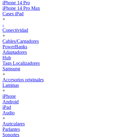
iPhone 14 Pro
iPhone 14 Pro Max
Cases iPad
+
-
Conectividad
+
Cables/Cargadores
PowerBanks
Adaptadores
Hub
Tags Localizadores
Samsung
+
Accesorios originales
Laminas
+
iPhone
Android
iPad
Audio
+
Auriculares
Parlantes
Soportes