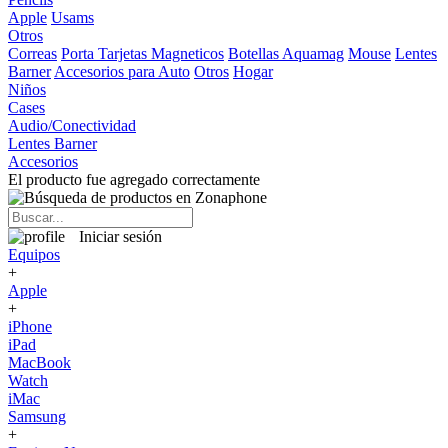
Apple
Usams
Otros
Correas
Porta Tarjetas Magneticos
Botellas Aquamag
Mouse
Lentes
Barner
Accesorios para Auto
Otros
Hogar
Niños
Cases
Audio/Conectividad
Lentes Barner
Accesorios
El producto fue agregado correctamente
Iniciar sesión
Equipos
+
Apple
+
iPhone
iPad
MacBook
Watch
iMac
Samsung
+