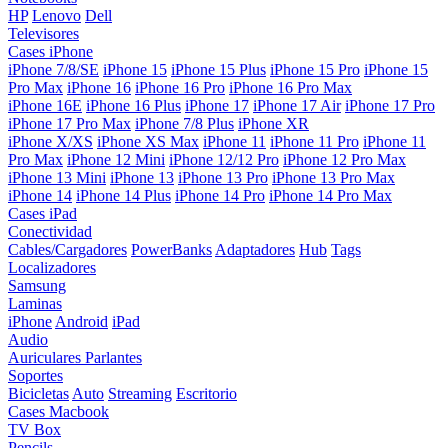
HP
Lenovo
Dell
Televisores
Cases iPhone
iPhone 7/8/SE
iPhone 15
iPhone 15 Plus
iPhone 15 Pro
iPhone 15
Pro Max
iPhone 16
iPhone 16 Pro
iPhone 16 Pro Max
iPhone 16E
iPhone 16 Plus
iPhone 17
iPhone 17 Air
iPhone 17 Pro
iPhone 17 Pro Max
iPhone 7/8 Plus
iPhone XR
iPhone X/XS
iPhone XS Max
iPhone 11
iPhone 11 Pro
iPhone 11
Pro Max
iPhone 12 Mini
iPhone 12/12 Pro
iPhone 12 Pro Max
iPhone 13 Mini
iPhone 13
iPhone 13 Pro
iPhone 13 Pro Max
iPhone 14
iPhone 14 Plus
iPhone 14 Pro
iPhone 14 Pro Max
Cases iPad
Conectividad
Cables/Cargadores
PowerBanks
Adaptadores
Hub
Tags
Localizadores
Samsung
Laminas
iPhone
Android
iPad
Audio
Auriculares
Parlantes
Soportes
Bicicletas
Auto
Streaming
Escritorio
Cases Macbook
TV Box
Pencils