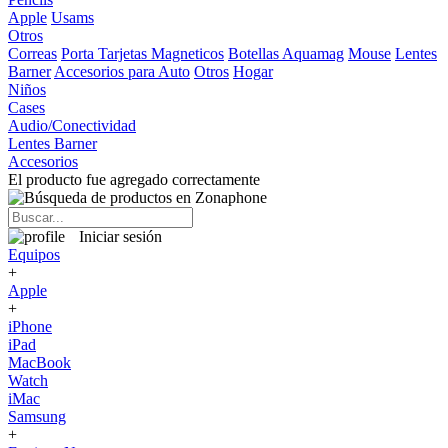
Apple
Usams
Otros
Correas
Porta Tarjetas Magneticos
Botellas Aquamag
Mouse
Lentes
Barner
Accesorios para Auto
Otros
Hogar
Niños
Cases
Audio/Conectividad
Lentes Barner
Accesorios
El producto fue agregado correctamente
Iniciar sesión
Equipos
+
Apple
+
iPhone
iPad
MacBook
Watch
iMac
Samsung
+