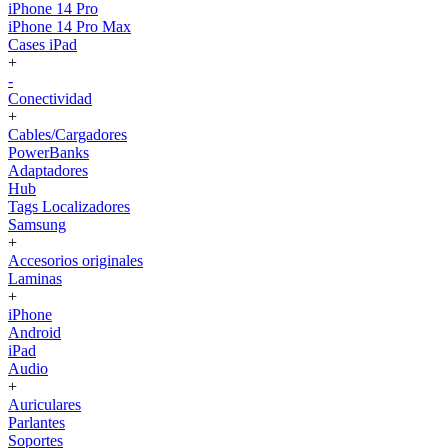
iPhone 14 Pro
iPhone 14 Pro Max
Cases iPad
+
-
Conectividad
+
Cables/Cargadores
PowerBanks
Adaptadores
Hub
Tags Localizadores
Samsung
+
Accesorios originales
Laminas
+
iPhone
Android
iPad
Audio
+
Auriculares
Parlantes
Soportes