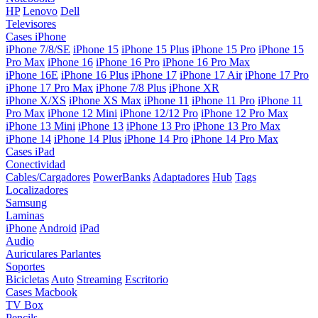
HP
Lenovo
Dell
Televisores
Cases iPhone
iPhone 7/8/SE
iPhone 15
iPhone 15 Plus
iPhone 15 Pro
iPhone 15
Pro Max
iPhone 16
iPhone 16 Pro
iPhone 16 Pro Max
iPhone 16E
iPhone 16 Plus
iPhone 17
iPhone 17 Air
iPhone 17 Pro
iPhone 17 Pro Max
iPhone 7/8 Plus
iPhone XR
iPhone X/XS
iPhone XS Max
iPhone 11
iPhone 11 Pro
iPhone 11
Pro Max
iPhone 12 Mini
iPhone 12/12 Pro
iPhone 12 Pro Max
iPhone 13 Mini
iPhone 13
iPhone 13 Pro
iPhone 13 Pro Max
iPhone 14
iPhone 14 Plus
iPhone 14 Pro
iPhone 14 Pro Max
Cases iPad
Conectividad
Cables/Cargadores
PowerBanks
Adaptadores
Hub
Tags
Localizadores
Samsung
Laminas
iPhone
Android
iPad
Audio
Auriculares
Parlantes
Soportes
Bicicletas
Auto
Streaming
Escritorio
Cases Macbook
TV Box
Pencils