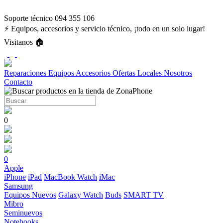
Soporte técnico 094 355 106
⚡ Equipos, accesorios y servicio técnico, ¡todo en un solo lugar!
Visitanos 🏠
Reparaciones
Equipos
Accesorios
Ofertas
Locales
Nosotros
Contacto
0
0
Apple
iPhone
iPad
MacBook
Watch
iMac
Samsung
Equipos Nuevos
Galaxy Watch
Buds
SMART TV
Mibro
Seminuevos
Notebooks