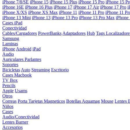
iPhone 7/8/SE
iPhone 15
iPhone 15 Plus
iPhone 15 Pro
iPhone 15 P
iPhone 16E
iPhone 16 Plus
iPhone 17
iPhone 17 Air
iPhone 17 Pro
i
iPhone X/XS
iPhone XS Max
iPhone 11
iPhone 11 Pro
iPhone 11 P
iPhone 13 Mini
iPhone 13
iPhone 13 Pro
iPhone 13 Pro Max
iPhone
Cases iPad
Conectividad
Cables/Cargadores
PowerBanks
Adaptadores
Hub
Tags Localizadore
Samsung
Laminas
iPhone
Android
iPad
Audio
Auriculares
Parlantes
Soportes
Bicicletas
Auto
Streaming
Escritorio
Cases Macbook
TV Box
Pencils
Apple
Usams
Otros
Correas
Porta Tarjetas Magneticos
Botellas Aquamag
Mouse
Lentes 
Niños
Cases
Audio/Conectividad
Lentes Barner
Accesorios