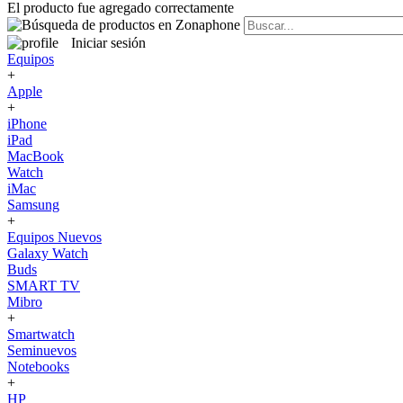
El producto fue agregado correctamente
Iniciar sesión
Equipos
+
Apple
+
iPhone
iPad
MacBook
Watch
iMac
Samsung
+
Equipos Nuevos
Galaxy Watch
Buds
SMART TV
Mibro
+
Smartwatch
Seminuevos
Notebooks
+
HP