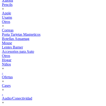
Xiaomi
Pencils
+
Apple
Usams
Otros
+
Correas
Porta Tarjetas Magneticos
Botellas Aquamag
Mouse
Lentes Barner
Accesorios para Auto
Otros
Hogar
Niños
+
-
Ofertas
+
Cases
+
-
Audio/Conectividad
+