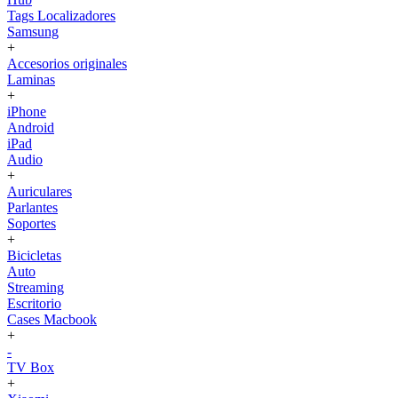
Tags Localizadores
Samsung
+
Accesorios originales
Laminas
+
iPhone
Android
iPad
Audio
+
Auriculares
Parlantes
Soportes
+
Bicicletas
Auto
Streaming
Escritorio
Cases Macbook
+
-
TV Box
+