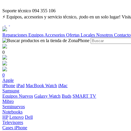
Soporte técnico 094 355 106
⚡ Equipos, accesorios y servicio técnico, ¡todo en un solo lugar! Visi
Reparaciones
Equipos
Accesorios
Ofertas
Locales
Nosotros
Contacto
0
0
Apple
iPhone
iPad
MacBook
Watch
iMac
Samsung
Equipos Nuevos
Galaxy Watch
Buds
SMART TV
Mibro
Seminuevos
Notebooks
HP
Lenovo
Dell
Televisores
Cases iPhone