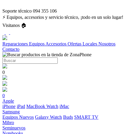
Soporte técnico 094 355 106
⚡ Equipos, accesorios y servicio técnico, ¡todo en un solo lugar!
Visitanos 🏠
Reparaciones
Equipos
Accesorios
Ofertas
Locales
Nosotros
Contacto
0
0
Apple
iPhone
iPad
MacBook
Watch
iMac
Samsung
Equipos Nuevos
Galaxy Watch
Buds
SMART TV
Mibro
Seminuevos
Notebooks