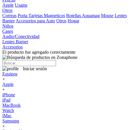
Apple
Usams
Otros
Correas
Porta Tarjetas Magneticos
Botellas Aquamag
Mouse
Lentes
Barner
Accesorios para Auto
Otros
Hogar
Niños
Cases
Audio/Conectividad
Lentes Barner
Accesorios
El producto fue agregado correctamente
Iniciar sesión
Equipos
+
Apple
+
iPhone
iPad
MacBook
Watch
iMac
Samsung
+