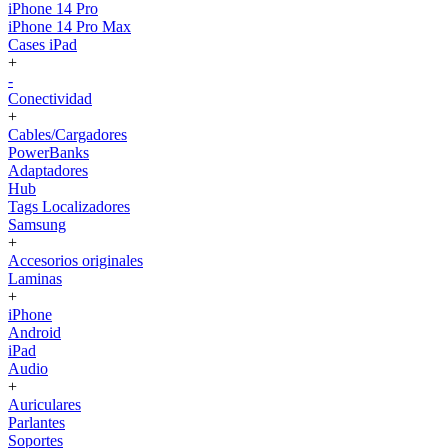
iPhone 14 Pro
iPhone 14 Pro Max
Cases iPad
+
-
Conectividad
+
Cables/Cargadores
PowerBanks
Adaptadores
Hub
Tags Localizadores
Samsung
+
Accesorios originales
Laminas
+
iPhone
Android
iPad
Audio
+
Auriculares
Parlantes
Soportes