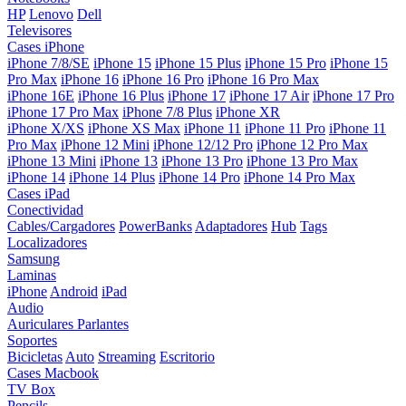
HP
Lenovo
Dell
Televisores
Cases iPhone
iPhone 7/8/SE
iPhone 15
iPhone 15 Plus
iPhone 15 Pro
iPhone 15
Pro Max
iPhone 16
iPhone 16 Pro
iPhone 16 Pro Max
iPhone 16E
iPhone 16 Plus
iPhone 17
iPhone 17 Air
iPhone 17 Pro
iPhone 17 Pro Max
iPhone 7/8 Plus
iPhone XR
iPhone X/XS
iPhone XS Max
iPhone 11
iPhone 11 Pro
iPhone 11
Pro Max
iPhone 12 Mini
iPhone 12/12 Pro
iPhone 12 Pro Max
iPhone 13 Mini
iPhone 13
iPhone 13 Pro
iPhone 13 Pro Max
iPhone 14
iPhone 14 Plus
iPhone 14 Pro
iPhone 14 Pro Max
Cases iPad
Conectividad
Cables/Cargadores
PowerBanks
Adaptadores
Hub
Tags
Localizadores
Samsung
Laminas
iPhone
Android
iPad
Audio
Auriculares
Parlantes
Soportes
Bicicletas
Auto
Streaming
Escritorio
Cases Macbook
TV Box
Pencils