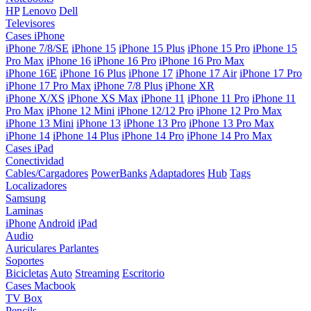
HP
Lenovo
Dell
Televisores
Cases iPhone
iPhone 7/8/SE
iPhone 15
iPhone 15 Plus
iPhone 15 Pro
iPhone 15
Pro Max
iPhone 16
iPhone 16 Pro
iPhone 16 Pro Max
iPhone 16E
iPhone 16 Plus
iPhone 17
iPhone 17 Air
iPhone 17 Pro
iPhone 17 Pro Max
iPhone 7/8 Plus
iPhone XR
iPhone X/XS
iPhone XS Max
iPhone 11
iPhone 11 Pro
iPhone 11
Pro Max
iPhone 12 Mini
iPhone 12/12 Pro
iPhone 12 Pro Max
iPhone 13 Mini
iPhone 13
iPhone 13 Pro
iPhone 13 Pro Max
iPhone 14
iPhone 14 Plus
iPhone 14 Pro
iPhone 14 Pro Max
Cases iPad
Conectividad
Cables/Cargadores
PowerBanks
Adaptadores
Hub
Tags
Localizadores
Samsung
Laminas
iPhone
Android
iPad
Audio
Auriculares
Parlantes
Soportes
Bicicletas
Auto
Streaming
Escritorio
Cases Macbook
TV Box
Pencils