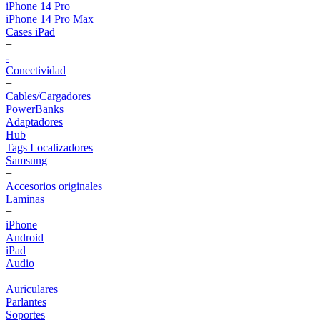
iPhone 14 Pro
iPhone 14 Pro Max
Cases iPad
+
-
Conectividad
+
Cables/Cargadores
PowerBanks
Adaptadores
Hub
Tags Localizadores
Samsung
+
Accesorios originales
Laminas
+
iPhone
Android
iPad
Audio
+
Auriculares
Parlantes
Soportes