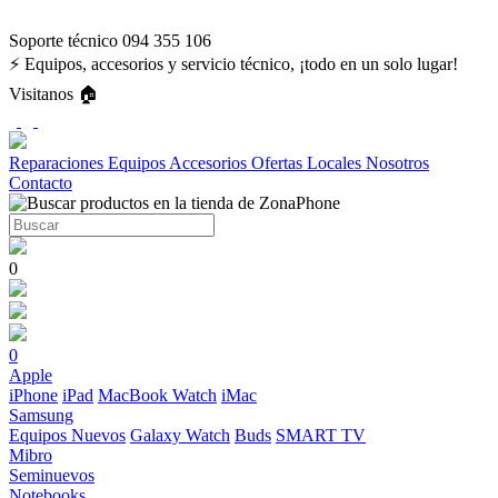
Soporte técnico 094 355 106
⚡ Equipos, accesorios y servicio técnico, ¡todo en un solo lugar!
Visitanos 🏠
Reparaciones
Equipos
Accesorios
Ofertas
Locales
Nosotros
Contacto
0
0
Apple
iPhone
iPad
MacBook
Watch
iMac
Samsung
Equipos Nuevos
Galaxy Watch
Buds
SMART TV
Mibro
Seminuevos
Notebooks