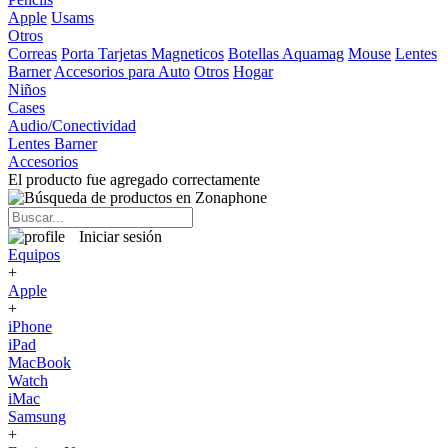
Apple
Usams
Otros
Correas
Porta Tarjetas Magneticos
Botellas Aquamag
Mouse
Lentes
Barner
Accesorios para Auto
Otros
Hogar
Niños
Cases
Audio/Conectividad
Lentes Barner
Accesorios
El producto fue agregado correctamente
Iniciar sesión
Equipos
+
Apple
+
iPhone
iPad
MacBook
Watch
iMac
Samsung
+