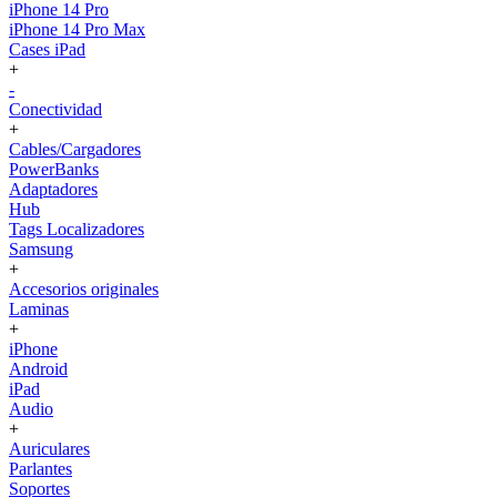
iPhone 14 Pro
iPhone 14 Pro Max
Cases iPad
+
-
Conectividad
+
Cables/Cargadores
PowerBanks
Adaptadores
Hub
Tags Localizadores
Samsung
+
Accesorios originales
Laminas
+
iPhone
Android
iPad
Audio
+
Auriculares
Parlantes
Soportes