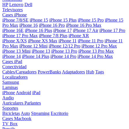
HP
Lenovo
Dell
Televisores
Cases iPhone
iPhone 7/8/SE
iPhone 15
iPhone 15 Plus
iPhone 15 Pro
iPhone 15
Pro Max
iPhone 16
iPhone 16 Pro
iPhone 16 Pro Max
iPhone 16E
iPhone 16 Plus
iPhone 17
iPhone 17 Air
iPhone 17 Pro
iPhone 17 Pro Max
iPhone 7/8 Plus
iPhone XR
iPhone X/XS
iPhone XS Max
iPhone 11
iPhone 11 Pro
iPhone 11
Pro Max
iPhone 12 Mini
iPhone 12/12 Pro
iPhone 12 Pro Max
iPhone 13 Mini
iPhone 13
iPhone 13 Pro
iPhone 13 Pro Max
iPhone 14
iPhone 14 Plus
iPhone 14 Pro
iPhone 14 Pro Max
Cases iPad
Conectividad
Cables/Cargadores
PowerBanks
Adaptadores
Hub
Tags
Localizadores
Samsung
Laminas
iPhone
Android
iPad
Audio
Auriculares
Parlantes
Soportes
Bicicletas
Auto
Streaming
Escritorio
Cases Macbook
TV Box
Pencils