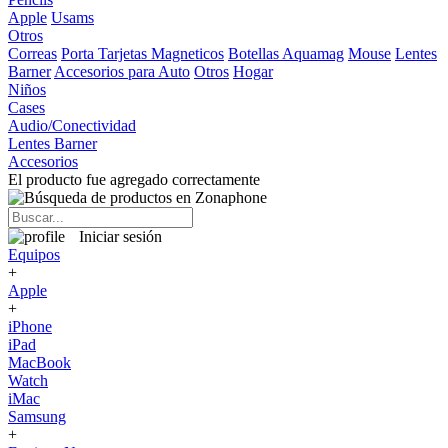
Apple
Usams
Otros
Correas
Porta Tarjetas Magneticos
Botellas Aquamag
Mouse
Lentes
Barner
Accesorios para Auto
Otros
Hogar
Niños
Cases
Audio/Conectividad
Lentes Barner
Accesorios
El producto fue agregado correctamente
Iniciar sesión
Equipos
+
Apple
+
iPhone
iPad
MacBook
Watch
iMac
Samsung
+