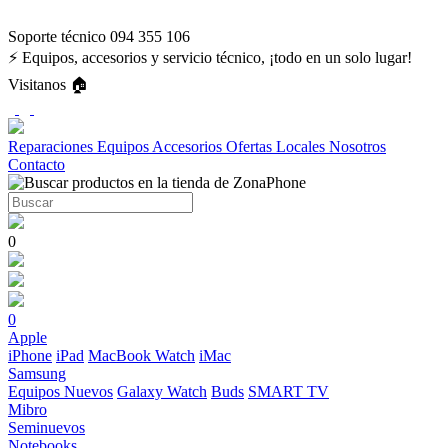
Soporte técnico 094 355 106
⚡ Equipos, accesorios y servicio técnico, ¡todo en un solo lugar!
Visitanos 🏠
Reparaciones
Equipos
Accesorios
Ofertas
Locales
Nosotros
Contacto
0
0
Apple
iPhone
iPad
MacBook
Watch
iMac
Samsung
Equipos Nuevos
Galaxy Watch
Buds
SMART TV
Mibro
Seminuevos
Notebooks