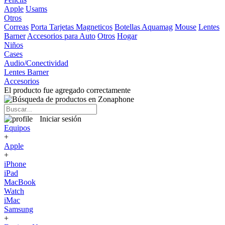
Apple
Usams
Otros
Correas
Porta Tarjetas Magneticos
Botellas Aquamag
Mouse
Lentes
Barner
Accesorios para Auto
Otros
Hogar
Niños
Cases
Audio/Conectividad
Lentes Barner
Accesorios
El producto fue agregado correctamente
Iniciar sesión
Equipos
+
Apple
+
iPhone
iPad
MacBook
Watch
iMac
Samsung
+