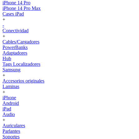
iPhone 14 Pro
iPhone 14 Pro Max
Cases iPad
+
-
Conectividad
+
Cables/Cargadores
PowerBanks
Adaptadores
Hub
Tags Localizadores
Samsung
+
Accesorios originales
Laminas
+
iPhone
Android
iPad
Audio
+
Auriculares
Parlantes
Soportes