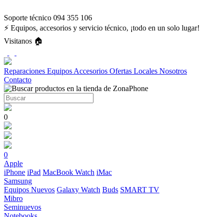
Soporte técnico 094 355 106
⚡ Equipos, accesorios y servicio técnico, ¡todo en un solo lugar!
Visitanos 🏠
Reparaciones
Equipos
Accesorios
Ofertas
Locales
Nosotros
Contacto
0
0
Apple
iPhone
iPad
MacBook
Watch
iMac
Samsung
Equipos Nuevos
Galaxy Watch
Buds
SMART TV
Mibro
Seminuevos
Notebooks