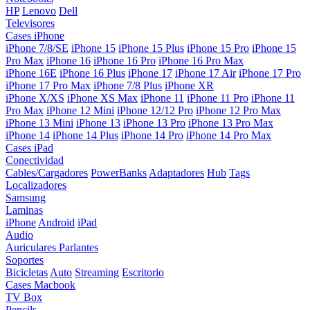
HP
Lenovo
Dell
Televisores
Cases iPhone
iPhone 7/8/SE
iPhone 15
iPhone 15 Plus
iPhone 15 Pro
iPhone 15
Pro Max
iPhone 16
iPhone 16 Pro
iPhone 16 Pro Max
iPhone 16E
iPhone 16 Plus
iPhone 17
iPhone 17 Air
iPhone 17 Pro
iPhone 17 Pro Max
iPhone 7/8 Plus
iPhone XR
iPhone X/XS
iPhone XS Max
iPhone 11
iPhone 11 Pro
iPhone 11
Pro Max
iPhone 12 Mini
iPhone 12/12 Pro
iPhone 12 Pro Max
iPhone 13 Mini
iPhone 13
iPhone 13 Pro
iPhone 13 Pro Max
iPhone 14
iPhone 14 Plus
iPhone 14 Pro
iPhone 14 Pro Max
Cases iPad
Conectividad
Cables/Cargadores
PowerBanks
Adaptadores
Hub
Tags
Localizadores
Samsung
Laminas
iPhone
Android
iPad
Audio
Auriculares
Parlantes
Soportes
Bicicletas
Auto
Streaming
Escritorio
Cases Macbook
TV Box
Pencils