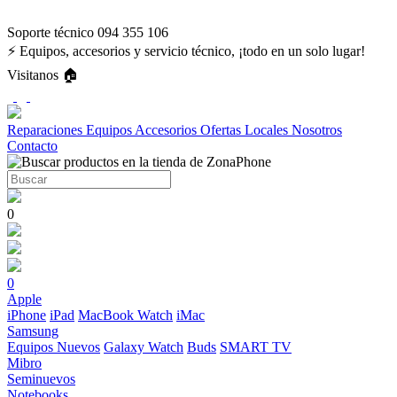
Soporte técnico 094 355 106
⚡ Equipos, accesorios y servicio técnico, ¡todo en un solo lugar!
Visitanos 🏠
Reparaciones
Equipos
Accesorios
Ofertas
Locales
Nosotros
Contacto
0
0
Apple
iPhone
iPad
MacBook
Watch
iMac
Samsung
Equipos Nuevos
Galaxy Watch
Buds
SMART TV
Mibro
Seminuevos
Notebooks