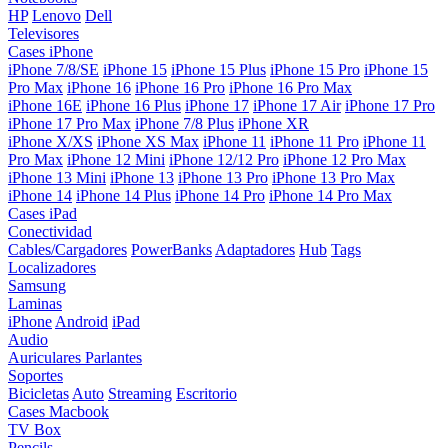
HP
Lenovo
Dell
Televisores
Cases iPhone
iPhone 7/8/SE
iPhone 15
iPhone 15 Plus
iPhone 15 Pro
iPhone 15
Pro Max
iPhone 16
iPhone 16 Pro
iPhone 16 Pro Max
iPhone 16E
iPhone 16 Plus
iPhone 17
iPhone 17 Air
iPhone 17 Pro
iPhone 17 Pro Max
iPhone 7/8 Plus
iPhone XR
iPhone X/XS
iPhone XS Max
iPhone 11
iPhone 11 Pro
iPhone 11
Pro Max
iPhone 12 Mini
iPhone 12/12 Pro
iPhone 12 Pro Max
iPhone 13 Mini
iPhone 13
iPhone 13 Pro
iPhone 13 Pro Max
iPhone 14
iPhone 14 Plus
iPhone 14 Pro
iPhone 14 Pro Max
Cases iPad
Conectividad
Cables/Cargadores
PowerBanks
Adaptadores
Hub
Tags
Localizadores
Samsung
Laminas
iPhone
Android
iPad
Audio
Auriculares
Parlantes
Soportes
Bicicletas
Auto
Streaming
Escritorio
Cases Macbook
TV Box
Pencils