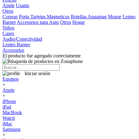
Apple
Usams
Otros
Correas
Porta Tarjetas Magneticos
Botellas Aquamag
Mouse
Lentes
Barner
Accesorios para Auto
Otros
Hogar
Niños
Cases
Audio/Conectividad
Lentes Barner
Accesorios
El producto fue agregado correctamente
Iniciar sesión
Equipos
+
Apple
+
iPhone
iPad
MacBook
Watch
iMac
Samsung
+