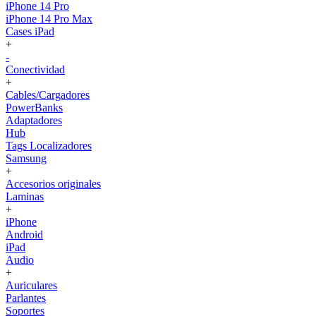
iPhone 14 Pro
iPhone 14 Pro Max
Cases iPad
+
-
Conectividad
+
Cables/Cargadores
PowerBanks
Adaptadores
Hub
Tags Localizadores
Samsung
+
Accesorios originales
Laminas
+
iPhone
Android
iPad
Audio
+
Auriculares
Parlantes
Soportes