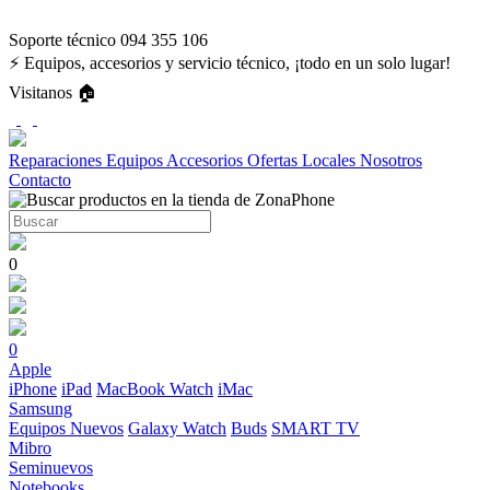
Soporte técnico 094 355 106
⚡ Equipos, accesorios y servicio técnico, ¡todo en un solo lugar!
Visitanos 🏠
Reparaciones
Equipos
Accesorios
Ofertas
Locales
Nosotros
Contacto
0
0
Apple
iPhone
iPad
MacBook
Watch
iMac
Samsung
Equipos Nuevos
Galaxy Watch
Buds
SMART TV
Mibro
Seminuevos
Notebooks