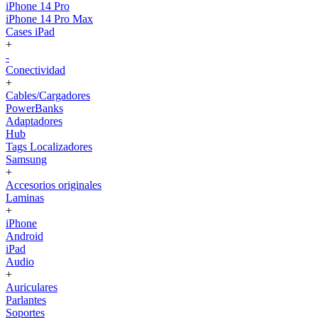
iPhone 14 Pro
iPhone 14 Pro Max
Cases iPad
+
-
Conectividad
+
Cables/Cargadores
PowerBanks
Adaptadores
Hub
Tags Localizadores
Samsung
+
Accesorios originales
Laminas
+
iPhone
Android
iPad
Audio
+
Auriculares
Parlantes
Soportes