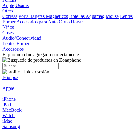
Apple
Usams
Otros
Correas
Porta Tarjetas Magneticos
Botellas Aquamag
Mouse
Lentes
Barner
Accesorios para Auto
Otros
Hogar
Niños
Cases
Audio/Conectividad
Lentes Barner
Accesorios
El producto fue agregado correctamente
Iniciar sesión
Equipos
+
Apple
+
iPhone
iPad
MacBook
Watch
iMac
Samsung
+