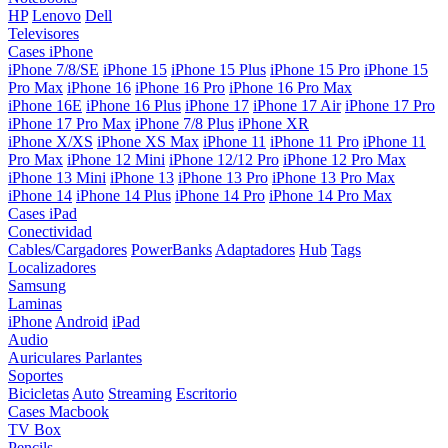
HP
Lenovo
Dell
Televisores
Cases iPhone
iPhone 7/8/SE
iPhone 15
iPhone 15 Plus
iPhone 15 Pro
iPhone 15
Pro Max
iPhone 16
iPhone 16 Pro
iPhone 16 Pro Max
iPhone 16E
iPhone 16 Plus
iPhone 17
iPhone 17 Air
iPhone 17 Pro
iPhone 17 Pro Max
iPhone 7/8 Plus
iPhone XR
iPhone X/XS
iPhone XS Max
iPhone 11
iPhone 11 Pro
iPhone 11
Pro Max
iPhone 12 Mini
iPhone 12/12 Pro
iPhone 12 Pro Max
iPhone 13 Mini
iPhone 13
iPhone 13 Pro
iPhone 13 Pro Max
iPhone 14
iPhone 14 Plus
iPhone 14 Pro
iPhone 14 Pro Max
Cases iPad
Conectividad
Cables/Cargadores
PowerBanks
Adaptadores
Hub
Tags
Localizadores
Samsung
Laminas
iPhone
Android
iPad
Audio
Auriculares
Parlantes
Soportes
Bicicletas
Auto
Streaming
Escritorio
Cases Macbook
TV Box
Pencils