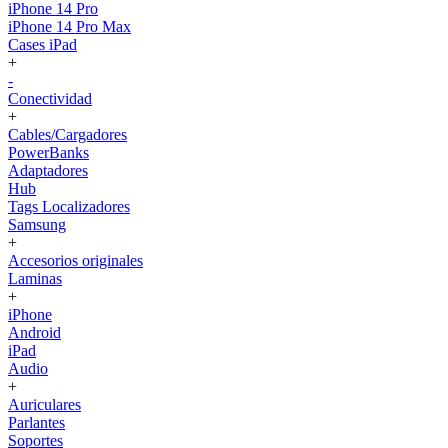
iPhone 14 Pro
iPhone 14 Pro Max
Cases iPad
+
-
Conectividad
+
Cables/Cargadores
PowerBanks
Adaptadores
Hub
Tags Localizadores
Samsung
+
Accesorios originales
Laminas
+
iPhone
Android
iPad
Audio
+
Auriculares
Parlantes
Soportes