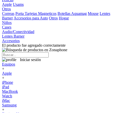
Apple
Usams
Otros
Correas
Porta Tarjetas Magneticos
Botellas Aquamag
Mouse
Lentes
Barner
Accesorios para Auto
Otros
Hogar
Niños
Cases
Audio/Conectividad
Lentes Barner
Accesorios
El producto fue agregado correctamente
Iniciar sesión
Equipos
+
Apple
+
iPhone
iPad
MacBook
Watch
iMac
Samsung
+