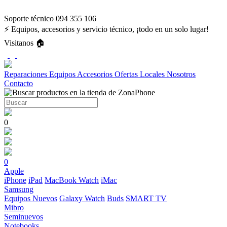
Soporte técnico 094 355 106
⚡ Equipos, accesorios y servicio técnico, ¡todo en un solo lugar!
Visitanos 🏠
Reparaciones
Equipos
Accesorios
Ofertas
Locales
Nosotros
Contacto
0
0
Apple
iPhone
iPad
MacBook
Watch
iMac
Samsung
Equipos Nuevos
Galaxy Watch
Buds
SMART TV
Mibro
Seminuevos
Notebooks