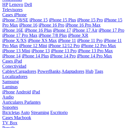
HP
Lenovo
Dell
Televisores
Cases iPhone
iPhone 7/8/SE
iPhone 15
iPhone 15 Plus
iPhone 15 Pro
iPhone 15
Pro Max
iPhone 16
iPhone 16 Pro
iPhone 16 Pro Max
iPhone 16E
iPhone 16 Plus
iPhone 17
iPhone 17 Air
iPhone 17 Pro
iPhone 17 Pro Max
iPhone 7/8 Plus
iPhone XR
iPhone X/XS
iPhone XS Max
iPhone 11
iPhone 11 Pro
iPhone 11
Pro Max
iPhone 12 Mini
iPhone 12/12 Pro
iPhone 12 Pro Max
iPhone 13 Mini
iPhone 13
iPhone 13 Pro
iPhone 13 Pro Max
iPhone 14
iPhone 14 Plus
iPhone 14 Pro
iPhone 14 Pro Max
Cases iPad
Conectividad
Cables/Cargadores
PowerBanks
Adaptadores
Hub
Tags
Localizadores
Samsung
Laminas
iPhone
Android
iPad
Audio
Auriculares
Parlantes
Soportes
Bicicletas
Auto
Streaming
Escritorio
Cases Macbook
TV Box
Pencils