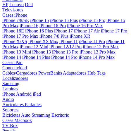
HP
Lenovo
Dell
Televisores
Cases iPhone
iPhone 7/8/SE
iPhone 15
iPhone 15 Plus
iPhone 15 Pro
iPhone 15
Pro Max
iPhone 16
iPhone 16 Pro
iPhone 16 Pro Max
iPhone 16E
iPhone 16 Plus
iPhone 17
iPhone 17 Air
iPhone 17 Pro
iPhone 17 Pro Max
iPhone 7/8 Plus
iPhone XR
iPhone X/XS
iPhone XS Max
iPhone 11
iPhone 11 Pro
iPhone 11
Pro Max
iPhone 12 Mini
iPhone 12/12 Pro
iPhone 12 Pro Max
iPhone 13 Mini
iPhone 13
iPhone 13 Pro
iPhone 13 Pro Max
iPhone 14
iPhone 14 Plus
iPhone 14 Pro
iPhone 14 Pro Max
Cases iPad
Conectividad
Cables/Cargadores
PowerBanks
Adaptadores
Hub
Tags
Localizadores
Samsung
Laminas
iPhone
Android
iPad
Audio
Auriculares
Parlantes
Soportes
Bicicletas
Auto
Streaming
Escritorio
Cases Macbook
TV Box
Pencils