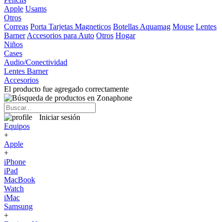
Apple
Usams
Otros
Correas
Porta Tarjetas Magneticos
Botellas Aquamag
Mouse
Lentes
Barner
Accesorios para Auto
Otros
Hogar
Niños
Cases
Audio/Conectividad
Lentes Barner
Accesorios
El producto fue agregado correctamente
Iniciar sesión
Equipos
+
Apple
+
iPhone
iPad
MacBook
Watch
iMac
Samsung
+