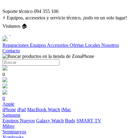
Soporte técnico 094 355 106
⚡ Equipos, accesorios y servicio técnico, ¡todo en un solo lugar!
Visitanos 🏠
Reparaciones
Equipos
Accesorios
Ofertas
Locales
Nosotros
Contacto
0
0
Apple
iPhone
iPad
MacBook
Watch
iMac
Samsung
Equipos Nuevos
Galaxy Watch
Buds
SMART TV
Mibro
Seminuevos
Notebooks