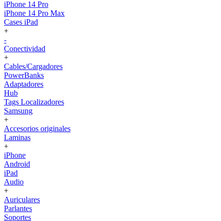
iPhone 14 Pro
iPhone 14 Pro Max
Cases iPad
+
-
Conectividad
+
Cables/Cargadores
PowerBanks
Adaptadores
Hub
Tags Localizadores
Samsung
+
Accesorios originales
Laminas
+
iPhone
Android
iPad
Audio
+
Auriculares
Parlantes
Soportes