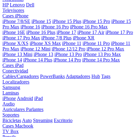
HP
Lenovo
Dell
Televisores
Cases iPhone
iPhone 7/8/SE
iPhone 15
iPhone 15 Plus
iPhone 15 Pro
iPhone 15
Pro Max
iPhone 16
iPhone 16 Pro
iPhone 16 Pro Max
iPhone 16E
iPhone 16 Plus
iPhone 17
iPhone 17 Air
iPhone 17 Pro
iPhone 17 Pro Max
iPhone 7/8 Plus
iPhone XR
iPhone X/XS
iPhone XS Max
iPhone 11
iPhone 11 Pro
iPhone 11
Pro Max
iPhone 12 Mini
iPhone 12/12 Pro
iPhone 12 Pro Max
iPhone 13 Mini
iPhone 13
iPhone 13 Pro
iPhone 13 Pro Max
iPhone 14
iPhone 14 Plus
iPhone 14 Pro
iPhone 14 Pro Max
Cases iPad
Conectividad
Cables/Cargadores
PowerBanks
Adaptadores
Hub
Tags
Localizadores
Samsung
Laminas
iPhone
Android
iPad
Audio
Auriculares
Parlantes
Soportes
Bicicletas
Auto
Streaming
Escritorio
Cases Macbook
TV Box
Pencils