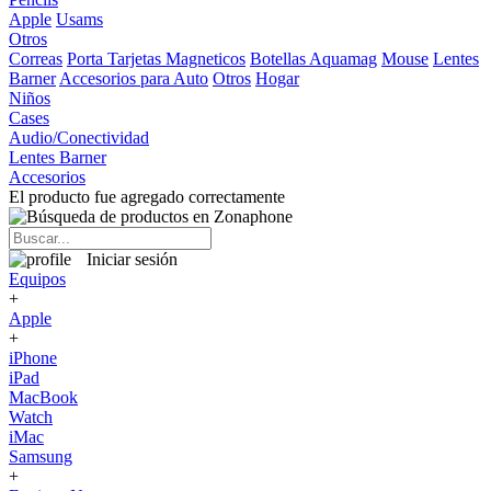
Apple
Usams
Otros
Correas
Porta Tarjetas Magneticos
Botellas Aquamag
Mouse
Lentes
Barner
Accesorios para Auto
Otros
Hogar
Niños
Cases
Audio/Conectividad
Lentes Barner
Accesorios
El producto fue agregado correctamente
Iniciar sesión
Equipos
+
Apple
+
iPhone
iPad
MacBook
Watch
iMac
Samsung
+