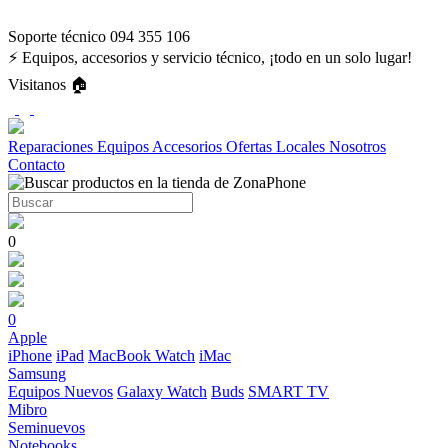
Soporte técnico 094 355 106
⚡ Equipos, accesorios y servicio técnico, ¡todo en un solo lugar!
Visitanos 🏠
Reparaciones
Equipos
Accesorios
Ofertas
Locales
Nosotros
Contacto
0
0
Apple
iPhone
iPad
MacBook
Watch
iMac
Samsung
Equipos Nuevos
Galaxy Watch
Buds
SMART TV
Mibro
Seminuevos
Notebooks