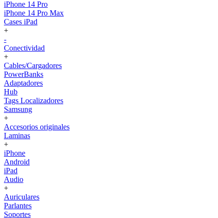
iPhone 14 Pro
iPhone 14 Pro Max
Cases iPad
+
-
Conectividad
+
Cables/Cargadores
PowerBanks
Adaptadores
Hub
Tags Localizadores
Samsung
+
Accesorios originales
Laminas
+
iPhone
Android
iPad
Audio
+
Auriculares
Parlantes
Soportes