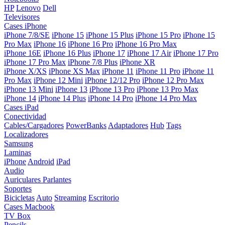
HP
Lenovo
Dell
Televisores
Cases iPhone
iPhone 7/8/SE
iPhone 15
iPhone 15 Plus
iPhone 15 Pro
iPhone 15
Pro Max
iPhone 16
iPhone 16 Pro
iPhone 16 Pro Max
iPhone 16E
iPhone 16 Plus
iPhone 17
iPhone 17 Air
iPhone 17 Pro
iPhone 17 Pro Max
iPhone 7/8 Plus
iPhone XR
iPhone X/XS
iPhone XS Max
iPhone 11
iPhone 11 Pro
iPhone 11
Pro Max
iPhone 12 Mini
iPhone 12/12 Pro
iPhone 12 Pro Max
iPhone 13 Mini
iPhone 13
iPhone 13 Pro
iPhone 13 Pro Max
iPhone 14
iPhone 14 Plus
iPhone 14 Pro
iPhone 14 Pro Max
Cases iPad
Conectividad
Cables/Cargadores
PowerBanks
Adaptadores
Hub
Tags
Localizadores
Samsung
Laminas
iPhone
Android
iPad
Audio
Auriculares
Parlantes
Soportes
Bicicletas
Auto
Streaming
Escritorio
Cases Macbook
TV Box
Pencils