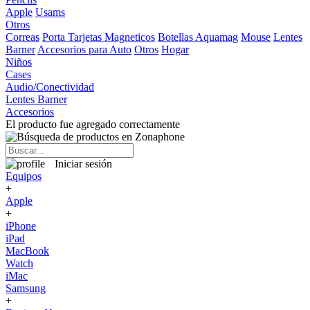
Apple
Usams
Otros
Correas
Porta Tarjetas Magneticos
Botellas Aquamag
Mouse
Lentes
Barner
Accesorios para Auto
Otros
Hogar
Niños
Cases
Audio/Conectividad
Lentes Barner
Accesorios
El producto fue agregado correctamente
Iniciar sesión
Equipos
+
Apple
+
iPhone
iPad
MacBook
Watch
iMac
Samsung
+