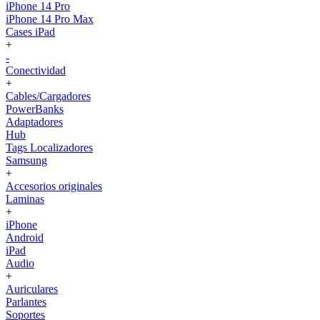
iPhone 14 Pro
iPhone 14 Pro Max
Cases iPad
+
-
Conectividad
+
Cables/Cargadores
PowerBanks
Adaptadores
Hub
Tags Localizadores
Samsung
+
Accesorios originales
Laminas
+
iPhone
Android
iPad
Audio
+
Auriculares
Parlantes
Soportes