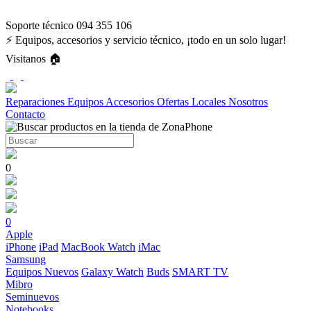
Soporte técnico 094 355 106
⚡ Equipos, accesorios y servicio técnico, ¡todo en un solo lugar!
Visitanos 🏠
Reparaciones
Equipos
Accesorios
Ofertas
Locales
Nosotros
Contacto
0
0
Apple
iPhone
iPad
MacBook
Watch
iMac
Samsung
Equipos Nuevos
Galaxy Watch
Buds
SMART TV
Mibro
Seminuevos
Notebooks