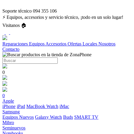
Soporte técnico 094 355 106
⚡ Equipos, accesorios y servicio técnico, ¡todo en un solo lugar!
Visitanos 🏠
Reparaciones
Equipos
Accesorios
Ofertas
Locales
Nosotros
Contacto
0
0
Apple
iPhone
iPad
MacBook
Watch
iMac
Samsung
Equipos Nuevos
Galaxy Watch
Buds
SMART TV
Mibro
Seminuevos
Notebooks