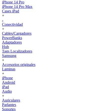
iPhone 14 Pro
iPhone 14 Pro Max
Cases iPad
+
-
Conectividad
+
Cables/Cargadores
PowerBanks
Adaptadores
Hub
Tags Localizadores
Samsung
+
Accesorios originales
Laminas
+
iPhone
Android
iPad
Audio
+
Auriculares
Parlantes
Soportes