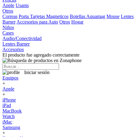
Apple
Usams
Otros
Correas
Porta Tarjetas Magneticos
Botellas Aquamag
Mouse
Lentes
Barner
Accesorios para Auto
Otros
Hogar
Niños
Cases
Audio/Conectividad
Lentes Barner
Accesorios
El producto fue agregado correctamente
Iniciar sesión
Equipos
+
Apple
+
iPhone
iPad
MacBook
Watch
iMac
Samsung
+