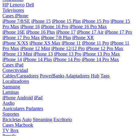
HP
Lenovo
Dell
Televisores
Cases iPhone
iPhone 7/8/SE
iPhone 15
iPhone 15 Plus
iPhone 15 Pro
iPhone 15
Pro Max
iPhone 16
iPhone 16 Pro
iPhone 16 Pro Max
iPhone 16E
iPhone 16 Plus
iPhone 17
iPhone 17 Air
iPhone 17 Pro
iPhone 17 Pro Max
iPhone 7/8 Plus
iPhone XR
iPhone X/XS
iPhone XS Max
iPhone 11
iPhone 11 Pro
iPhone 11
Pro Max
iPhone 12 Mini
iPhone 12/12 Pro
iPhone 12 Pro Max
iPhone 13 Mini
iPhone 13
iPhone 13 Pro
iPhone 13 Pro Max
iPhone 14
iPhone 14 Plus
iPhone 14 Pro
iPhone 14 Pro Max
Cases iPad
Conectividad
Cables/Cargadores
PowerBanks
Adaptadores
Hub
Tags
Localizadores
Samsung
Laminas
iPhone
Android
iPad
Audio
Auriculares
Parlantes
Soportes
Bicicletas
Auto
Streaming
Escritorio
Cases Macbook
TV Box
Pencils