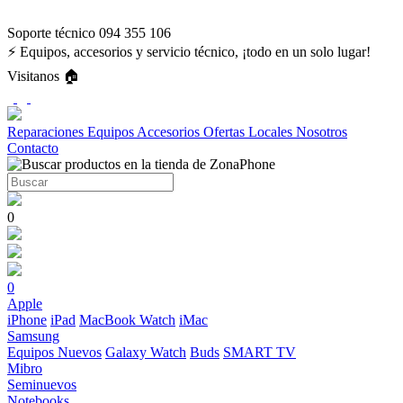
Soporte técnico 094 355 106
⚡ Equipos, accesorios y servicio técnico, ¡todo en un solo lugar!
Visitanos 🏠
Reparaciones
Equipos
Accesorios
Ofertas
Locales
Nosotros
Contacto
0
0
Apple
iPhone
iPad
MacBook
Watch
iMac
Samsung
Equipos Nuevos
Galaxy Watch
Buds
SMART TV
Mibro
Seminuevos
Notebooks