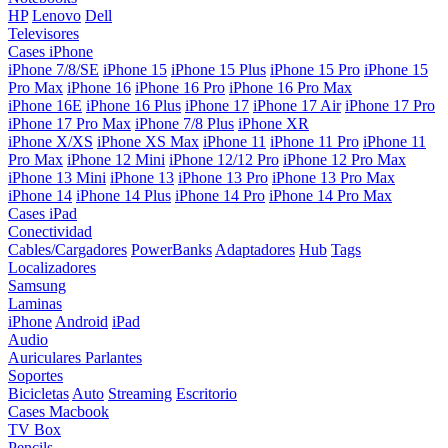
HP
Lenovo
Dell
Televisores
Cases iPhone
iPhone 7/8/SE
iPhone 15
iPhone 15 Plus
iPhone 15 Pro
iPhone 15
Pro Max
iPhone 16
iPhone 16 Pro
iPhone 16 Pro Max
iPhone 16E
iPhone 16 Plus
iPhone 17
iPhone 17 Air
iPhone 17 Pro
iPhone 17 Pro Max
iPhone 7/8 Plus
iPhone XR
iPhone X/XS
iPhone XS Max
iPhone 11
iPhone 11 Pro
iPhone 11
Pro Max
iPhone 12 Mini
iPhone 12/12 Pro
iPhone 12 Pro Max
iPhone 13 Mini
iPhone 13
iPhone 13 Pro
iPhone 13 Pro Max
iPhone 14
iPhone 14 Plus
iPhone 14 Pro
iPhone 14 Pro Max
Cases iPad
Conectividad
Cables/Cargadores
PowerBanks
Adaptadores
Hub
Tags
Localizadores
Samsung
Laminas
iPhone
Android
iPad
Audio
Auriculares
Parlantes
Soportes
Bicicletas
Auto
Streaming
Escritorio
Cases Macbook
TV Box
Pencils