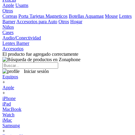
Apple
Usams
Otros
Correas
Porta Tarjetas Magneticos
Botellas Aquamag
Mouse
Lentes
Barner
Accesorios para Auto
Otros
Hogar
Niños
Cases
Audio/Conectividad
Lentes Barner
Accesorios
El producto fue agregado correctamente
Iniciar sesión
Equipos
+
Apple
+
iPhone
iPad
MacBook
Watch
iMac
Samsung
+