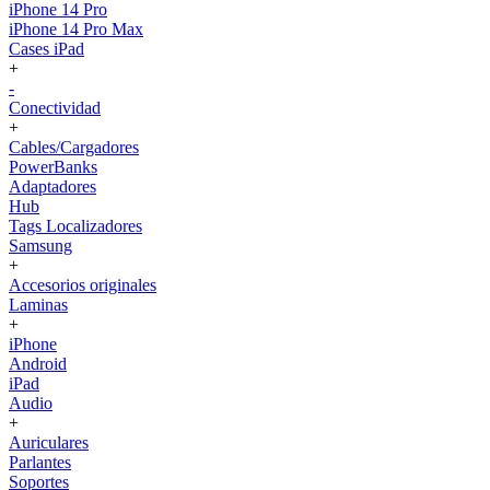
iPhone 14 Pro
iPhone 14 Pro Max
Cases iPad
+
-
Conectividad
+
Cables/Cargadores
PowerBanks
Adaptadores
Hub
Tags Localizadores
Samsung
+
Accesorios originales
Laminas
+
iPhone
Android
iPad
Audio
+
Auriculares
Parlantes
Soportes