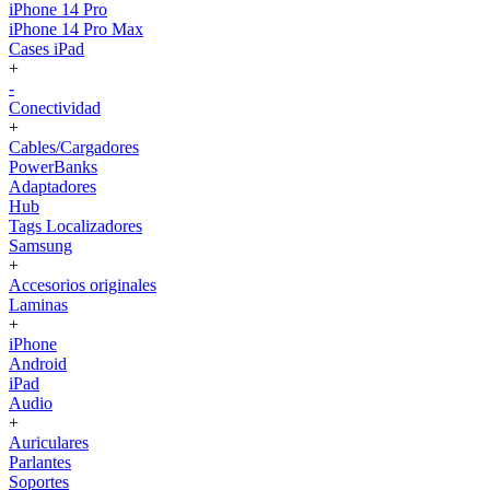
iPhone 14 Pro
iPhone 14 Pro Max
Cases iPad
+
-
Conectividad
+
Cables/Cargadores
PowerBanks
Adaptadores
Hub
Tags Localizadores
Samsung
+
Accesorios originales
Laminas
+
iPhone
Android
iPad
Audio
+
Auriculares
Parlantes
Soportes