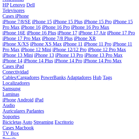
HP
Lenovo
Dell
Televisores
Cases iPhone
iPhone 7/8/SE
iPhone 15
iPhone 15 Plus
iPhone 15 Pro
iPhone 15
Pro Max
iPhone 16
iPhone 16 Pro
iPhone 16 Pro Max
iPhone 16E
iPhone 16 Plus
iPhone 17
iPhone 17 Air
iPhone 17 Pro
iPhone 17 Pro Max
iPhone 7/8 Plus
iPhone XR
iPhone X/XS
iPhone XS Max
iPhone 11
iPhone 11 Pro
iPhone 11
Pro Max
iPhone 12 Mini
iPhone 12/12 Pro
iPhone 12 Pro Max
iPhone 13 Mini
iPhone 13
iPhone 13 Pro
iPhone 13 Pro Max
iPhone 14
iPhone 14 Plus
iPhone 14 Pro
iPhone 14 Pro Max
Cases iPad
Conectividad
Cables/Cargadores
PowerBanks
Adaptadores
Hub
Tags
Localizadores
Samsung
Laminas
iPhone
Android
iPad
Audio
Auriculares
Parlantes
Soportes
Bicicletas
Auto
Streaming
Escritorio
Cases Macbook
TV Box
Pencils