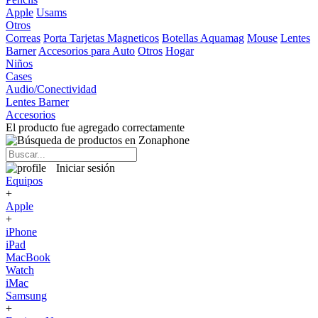
Apple
Usams
Otros
Correas
Porta Tarjetas Magneticos
Botellas Aquamag
Mouse
Lentes
Barner
Accesorios para Auto
Otros
Hogar
Niños
Cases
Audio/Conectividad
Lentes Barner
Accesorios
El producto fue agregado correctamente
Iniciar sesión
Equipos
+
Apple
+
iPhone
iPad
MacBook
Watch
iMac
Samsung
+