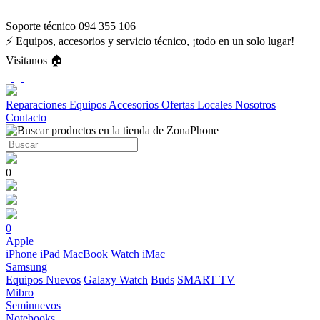
Soporte técnico 094 355 106
⚡ Equipos, accesorios y servicio técnico, ¡todo en un solo lugar!
Visitanos 🏠
Reparaciones
Equipos
Accesorios
Ofertas
Locales
Nosotros
Contacto
0
0
Apple
iPhone
iPad
MacBook
Watch
iMac
Samsung
Equipos Nuevos
Galaxy Watch
Buds
SMART TV
Mibro
Seminuevos
Notebooks