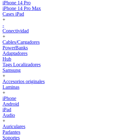
iPhone 14 Pro
iPhone 14 Pro Max
Cases iPad
+
-
Conectividad
+
Cables/Cargadores
PowerBanks
Adaptadores
Hub
Tags Localizadores
Samsung
+
Accesorios originales
Laminas
+
iPhone
Android
iPad
Audio
+
Auriculares
Parlantes
Soportes