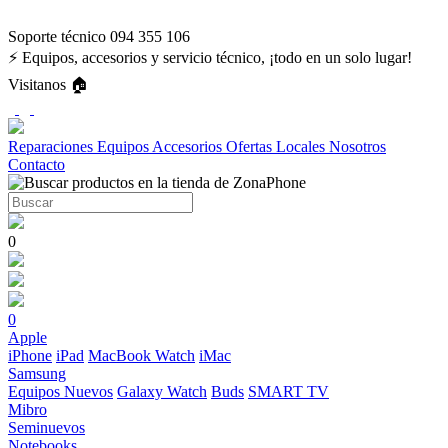
Soporte técnico 094 355 106
⚡ Equipos, accesorios y servicio técnico, ¡todo en un solo lugar!
Visitanos 🏠
Reparaciones
Equipos
Accesorios
Ofertas
Locales
Nosotros
Contacto
0
0
Apple
iPhone
iPad
MacBook
Watch
iMac
Samsung
Equipos Nuevos
Galaxy Watch
Buds
SMART TV
Mibro
Seminuevos
Notebooks