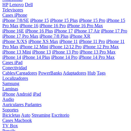
HP
Lenovo
Dell
Televisores
Cases iPhone
iPhone 7/8/SE
iPhone 15
iPhone 15 Plus
iPhone 15 Pro
iPhone 15
Pro Max
iPhone 16
iPhone 16 Pro
iPhone 16 Pro Max
iPhone 16E
iPhone 16 Plus
iPhone 17
iPhone 17 Air
iPhone 17 Pro
iPhone 17 Pro Max
iPhone 7/8 Plus
iPhone XR
iPhone X/XS
iPhone XS Max
iPhone 11
iPhone 11 Pro
iPhone 11
Pro Max
iPhone 12 Mini
iPhone 12/12 Pro
iPhone 12 Pro Max
iPhone 13 Mini
iPhone 13
iPhone 13 Pro
iPhone 13 Pro Max
iPhone 14
iPhone 14 Plus
iPhone 14 Pro
iPhone 14 Pro Max
Cases iPad
Conectividad
Cables/Cargadores
PowerBanks
Adaptadores
Hub
Tags
Localizadores
Samsung
Laminas
iPhone
Android
iPad
Audio
Auriculares
Parlantes
Soportes
Bicicletas
Auto
Streaming
Escritorio
Cases Macbook
TV Box
Pencils