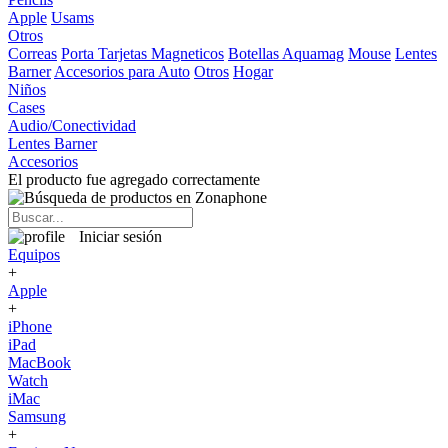
Apple
Usams
Otros
Correas
Porta Tarjetas Magneticos
Botellas Aquamag
Mouse
Lentes
Barner
Accesorios para Auto
Otros
Hogar
Niños
Cases
Audio/Conectividad
Lentes Barner
Accesorios
El producto fue agregado correctamente
Iniciar sesión
Equipos
+
Apple
+
iPhone
iPad
MacBook
Watch
iMac
Samsung
+