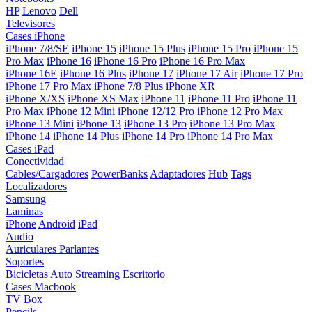
HP
Lenovo
Dell
Televisores
Cases iPhone
iPhone 7/8/SE
iPhone 15
iPhone 15 Plus
iPhone 15 Pro
iPhone 15
Pro Max
iPhone 16
iPhone 16 Pro
iPhone 16 Pro Max
iPhone 16E
iPhone 16 Plus
iPhone 17
iPhone 17 Air
iPhone 17 Pro
iPhone 17 Pro Max
iPhone 7/8 Plus
iPhone XR
iPhone X/XS
iPhone XS Max
iPhone 11
iPhone 11 Pro
iPhone 11
Pro Max
iPhone 12 Mini
iPhone 12/12 Pro
iPhone 12 Pro Max
iPhone 13 Mini
iPhone 13
iPhone 13 Pro
iPhone 13 Pro Max
iPhone 14
iPhone 14 Plus
iPhone 14 Pro
iPhone 14 Pro Max
Cases iPad
Conectividad
Cables/Cargadores
PowerBanks
Adaptadores
Hub
Tags
Localizadores
Samsung
Laminas
iPhone
Android
iPad
Audio
Auriculares
Parlantes
Soportes
Bicicletas
Auto
Streaming
Escritorio
Cases Macbook
TV Box
Pencils