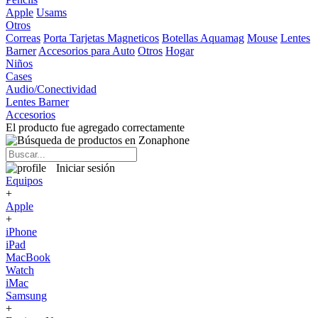
Apple
Usams
Otros
Correas
Porta Tarjetas Magneticos
Botellas Aquamag
Mouse
Lentes
Barner
Accesorios para Auto
Otros
Hogar
Niños
Cases
Audio/Conectividad
Lentes Barner
Accesorios
El producto fue agregado correctamente
Iniciar sesión
Equipos
+
Apple
+
iPhone
iPad
MacBook
Watch
iMac
Samsung
+