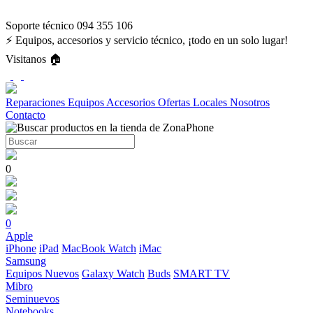
Soporte técnico 094 355 106
⚡ Equipos, accesorios y servicio técnico, ¡todo en un solo lugar!
Visitanos 🏠
Reparaciones
Equipos
Accesorios
Ofertas
Locales
Nosotros
Contacto
0
0
Apple
iPhone
iPad
MacBook
Watch
iMac
Samsung
Equipos Nuevos
Galaxy Watch
Buds
SMART TV
Mibro
Seminuevos
Notebooks