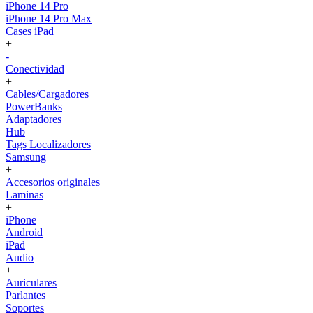
iPhone 14 Pro
iPhone 14 Pro Max
Cases iPad
+
-
Conectividad
+
Cables/Cargadores
PowerBanks
Adaptadores
Hub
Tags Localizadores
Samsung
+
Accesorios originales
Laminas
+
iPhone
Android
iPad
Audio
+
Auriculares
Parlantes
Soportes