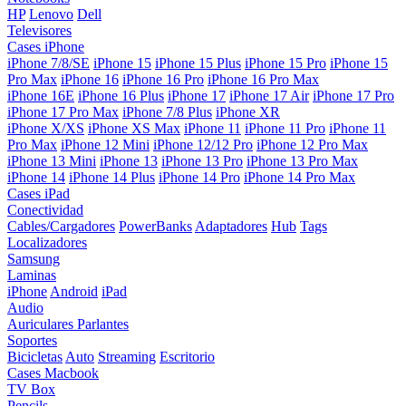
HP
Lenovo
Dell
Televisores
Cases iPhone
iPhone 7/8/SE
iPhone 15
iPhone 15 Plus
iPhone 15 Pro
iPhone 15
Pro Max
iPhone 16
iPhone 16 Pro
iPhone 16 Pro Max
iPhone 16E
iPhone 16 Plus
iPhone 17
iPhone 17 Air
iPhone 17 Pro
iPhone 17 Pro Max
iPhone 7/8 Plus
iPhone XR
iPhone X/XS
iPhone XS Max
iPhone 11
iPhone 11 Pro
iPhone 11
Pro Max
iPhone 12 Mini
iPhone 12/12 Pro
iPhone 12 Pro Max
iPhone 13 Mini
iPhone 13
iPhone 13 Pro
iPhone 13 Pro Max
iPhone 14
iPhone 14 Plus
iPhone 14 Pro
iPhone 14 Pro Max
Cases iPad
Conectividad
Cables/Cargadores
PowerBanks
Adaptadores
Hub
Tags
Localizadores
Samsung
Laminas
iPhone
Android
iPad
Audio
Auriculares
Parlantes
Soportes
Bicicletas
Auto
Streaming
Escritorio
Cases Macbook
TV Box
Pencils