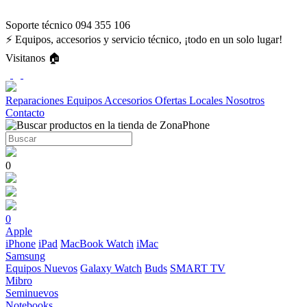
Soporte técnico 094 355 106
⚡ Equipos, accesorios y servicio técnico, ¡todo en un solo lugar!
Visitanos 🏠
Reparaciones
Equipos
Accesorios
Ofertas
Locales
Nosotros
Contacto
0
0
Apple
iPhone
iPad
MacBook
Watch
iMac
Samsung
Equipos Nuevos
Galaxy Watch
Buds
SMART TV
Mibro
Seminuevos
Notebooks