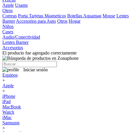
Apple
Usams
Otros
Correas
Porta Tarjetas Magneticos
Botellas Aquamag
Mouse
Lentes
Barner
Accesorios para Auto
Otros
Hogar
Niños
Cases
Audio/Conectividad
Lentes Barner
Accesorios
El producto fue agregado correctamente
Iniciar sesión
Equipos
+
Apple
+
iPhone
iPad
MacBook
Watch
iMac
Samsung
+