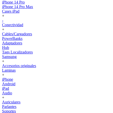
iPhone 14 Pro
iPhone 14 Pro Max
Cases iPad
+
-
Conectividad
+
Cables/Cargadores
PowerBanks
Adaptadores
Hub
Tags Localizadores
Samsung
+
Accesorios originales
Laminas
+
iPhone
Android
iPad
Audio
+
Auriculares
Parlantes
Soportes