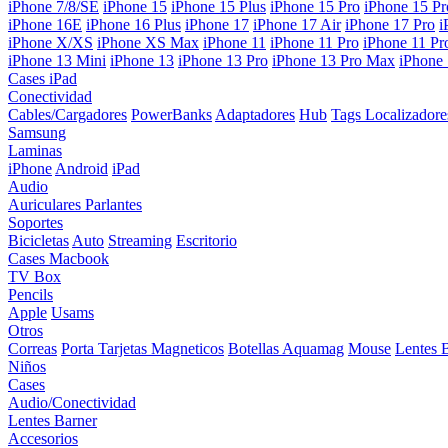
iPhone 7/8/SE
iPhone 15
iPhone 15 Plus
iPhone 15 Pro
iPhone 15 P
iPhone 16E
iPhone 16 Plus
iPhone 17
iPhone 17 Air
iPhone 17 Pro
i
iPhone X/XS
iPhone XS Max
iPhone 11
iPhone 11 Pro
iPhone 11 P
iPhone 13 Mini
iPhone 13
iPhone 13 Pro
iPhone 13 Pro Max
iPhone
Cases iPad
Conectividad
Cables/Cargadores
PowerBanks
Adaptadores
Hub
Tags Localizadore
Samsung
Laminas
iPhone
Android
iPad
Audio
Auriculares
Parlantes
Soportes
Bicicletas
Auto
Streaming
Escritorio
Cases Macbook
TV Box
Pencils
Apple
Usams
Otros
Correas
Porta Tarjetas Magneticos
Botellas Aquamag
Mouse
Lentes 
Niños
Cases
Audio/Conectividad
Lentes Barner
Accesorios