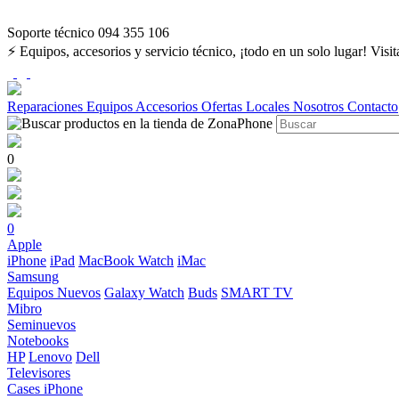
Soporte técnico 094 355 106
⚡ Equipos, accesorios y servicio técnico, ¡todo en un solo lugar! Visi
Reparaciones
Equipos
Accesorios
Ofertas
Locales
Nosotros
Contacto
0
0
Apple
iPhone
iPad
MacBook
Watch
iMac
Samsung
Equipos Nuevos
Galaxy Watch
Buds
SMART TV
Mibro
Seminuevos
Notebooks
HP
Lenovo
Dell
Televisores
Cases iPhone