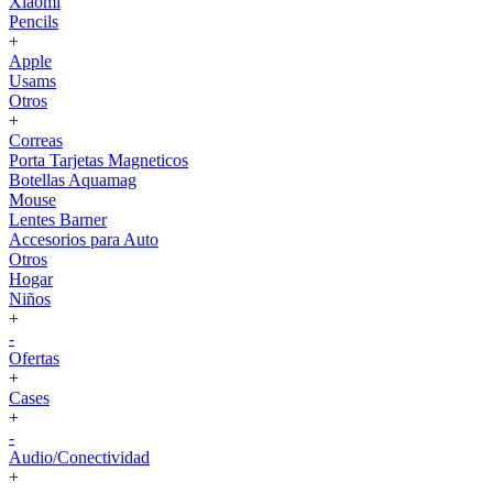
Xiaomi
Pencils
+
Apple
Usams
Otros
+
Correas
Porta Tarjetas Magneticos
Botellas Aquamag
Mouse
Lentes Barner
Accesorios para Auto
Otros
Hogar
Niños
+
-
Ofertas
+
Cases
+
-
Audio/Conectividad
+