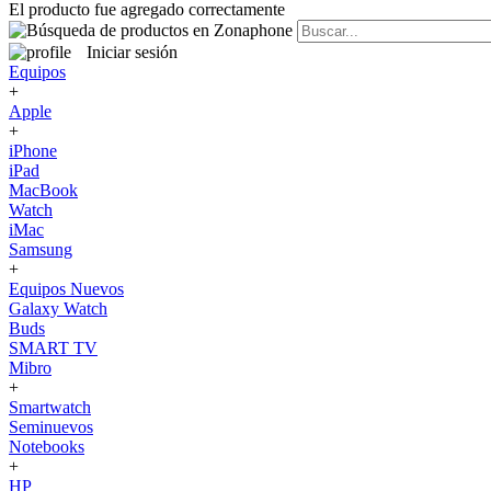
El producto fue agregado correctamente
Iniciar sesión
Equipos
+
Apple
+
iPhone
iPad
MacBook
Watch
iMac
Samsung
+
Equipos Nuevos
Galaxy Watch
Buds
SMART TV
Mibro
+
Smartwatch
Seminuevos
Notebooks
+
HP