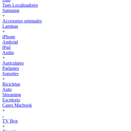
Tags Localizadores
Samsung
+
Accesorios originales
Laminas
+
iPhone
Android
iPad
Audio
+
Auriculares
Parlantes
Soportes
+
Bicicletas
Auto
Streaming
Escritorio
Cases Macbook
+
-
TV Box
+