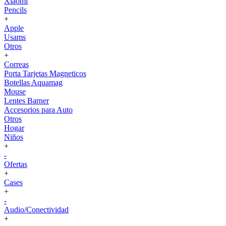
Xiaomi
Pencils
+
Apple
Usams
Otros
+
Correas
Porta Tarjetas Magneticos
Botellas Aquamag
Mouse
Lentes Barner
Accesorios para Auto
Otros
Hogar
Niños
+
-
Ofertas
+
Cases
+
-
Audio/Conectividad
+