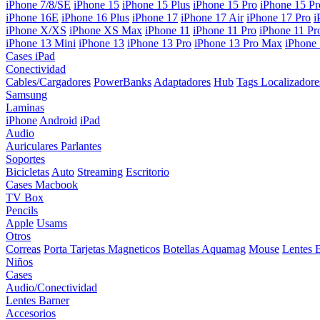
iPhone 7/8/SE
iPhone 15
iPhone 15 Plus
iPhone 15 Pro
iPhone 15 P
iPhone 16E
iPhone 16 Plus
iPhone 17
iPhone 17 Air
iPhone 17 Pro
i
iPhone X/XS
iPhone XS Max
iPhone 11
iPhone 11 Pro
iPhone 11 P
iPhone 13 Mini
iPhone 13
iPhone 13 Pro
iPhone 13 Pro Max
iPhone
Cases iPad
Conectividad
Cables/Cargadores
PowerBanks
Adaptadores
Hub
Tags Localizadore
Samsung
Laminas
iPhone
Android
iPad
Audio
Auriculares
Parlantes
Soportes
Bicicletas
Auto
Streaming
Escritorio
Cases Macbook
TV Box
Pencils
Apple
Usams
Otros
Correas
Porta Tarjetas Magneticos
Botellas Aquamag
Mouse
Lentes 
Niños
Cases
Audio/Conectividad
Lentes Barner
Accesorios