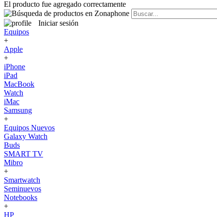
El producto fue agregado correctamente
Iniciar sesión
Equipos
+
Apple
+
iPhone
iPad
MacBook
Watch
iMac
Samsung
+
Equipos Nuevos
Galaxy Watch
Buds
SMART TV
Mibro
+
Smartwatch
Seminuevos
Notebooks
+
HP