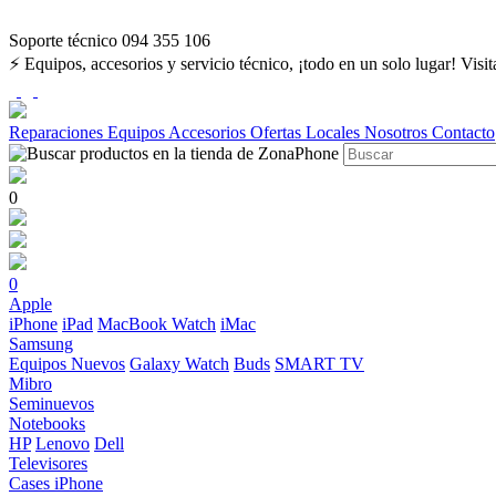
Soporte técnico 094 355 106
⚡ Equipos, accesorios y servicio técnico, ¡todo en un solo lugar! Visi
Reparaciones
Equipos
Accesorios
Ofertas
Locales
Nosotros
Contacto
0
0
Apple
iPhone
iPad
MacBook
Watch
iMac
Samsung
Equipos Nuevos
Galaxy Watch
Buds
SMART TV
Mibro
Seminuevos
Notebooks
HP
Lenovo
Dell
Televisores
Cases iPhone