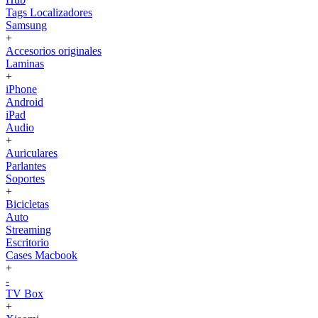
Tags Localizadores
Samsung
+
Accesorios originales
Laminas
+
iPhone
Android
iPad
Audio
+
Auriculares
Parlantes
Soportes
+
Bicicletas
Auto
Streaming
Escritorio
Cases Macbook
+
-
TV Box
+