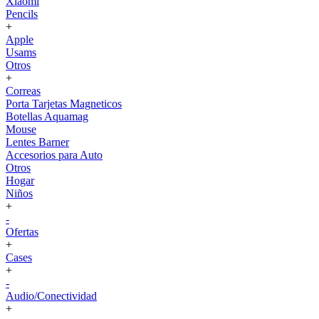
Xiaomi
Pencils
+
Apple
Usams
Otros
+
Correas
Porta Tarjetas Magneticos
Botellas Aquamag
Mouse
Lentes Barner
Accesorios para Auto
Otros
Hogar
Niños
+
-
Ofertas
+
Cases
+
-
Audio/Conectividad
+