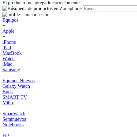
El producto fue agregado correctamente
Iniciar sesión
Equipos
+
Apple
+
iPhone
iPad
MacBook
Watch
iMac
Samsung
+
Equipos Nuevos
Galaxy Watch
Buds
SMART TV
Mibro
+
Smartwatch
Seminuevos
Notebooks
+
HP