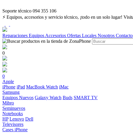
Soporte técnico 094 355 106
⚡ Equipos, accesorios y servicio técnico, ¡todo en un solo lugar! Visi
Reparaciones
Equipos
Accesorios
Ofertas
Locales
Nosotros
Contacto
0
0
Apple
iPhone
iPad
MacBook
Watch
iMac
Samsung
Equipos Nuevos
Galaxy Watch
Buds
SMART TV
Mibro
Seminuevos
Notebooks
HP
Lenovo
Dell
Televisores
Cases iPhone