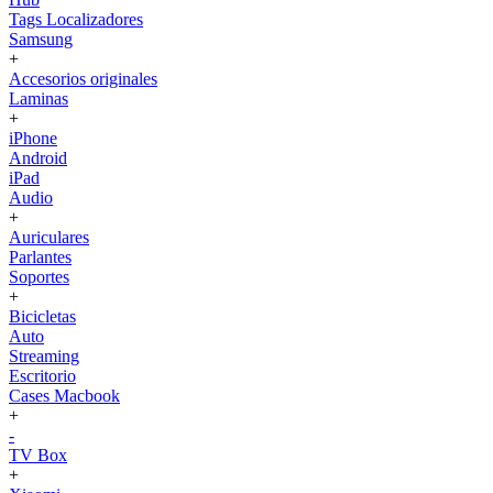
Tags Localizadores
Samsung
+
Accesorios originales
Laminas
+
iPhone
Android
iPad
Audio
+
Auriculares
Parlantes
Soportes
+
Bicicletas
Auto
Streaming
Escritorio
Cases Macbook
+
-
TV Box
+