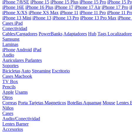
iPhone 7/8/SE
iPhone 15
iPhone 15 Plus
iPhone 15 Pro
iPhone 15 P
iPhone 16E
iPhone 16 Plus
iPhone 17
iPhone 17 Air
iPhone 17 Pro
i
iPhone X/XS
iPhone XS Max
iPhone 11
iPhone 11 Pro
iPhone 11 P
iPhone 13 Mini
iPhone 13
iPhone 13 Pro
iPhone 13 Pro Max
iPhone
Cases iPad
Conectividad
Cables/Cargadores
PowerBanks
Adaptadores
Hub
Tags Localizadore
Samsung
Laminas
iPhone
Android
iPad
Audio
Auriculares
Parlantes
Soportes
Bicicletas
Auto
Streaming
Escritorio
Cases Macbook
TV Box
Pencils
Apple
Usams
Otros
Correas
Porta Tarjetas Magneticos
Botellas Aquamag
Mouse
Lentes 
Niños
Cases
Audio/Conectividad
Lentes Barner
Accesorios