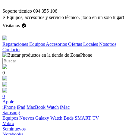
Soporte técnico 094 355 106
⚡ Equipos, accesorios y servicio técnico, ¡todo en un solo lugar!
Visitanos 🏠
Reparaciones
Equipos
Accesorios
Ofertas
Locales
Nosotros
Contacto
0
0
Apple
iPhone
iPad
MacBook
Watch
iMac
Samsung
Equipos Nuevos
Galaxy Watch
Buds
SMART TV
Mibro
Seminuevos
Notebooks