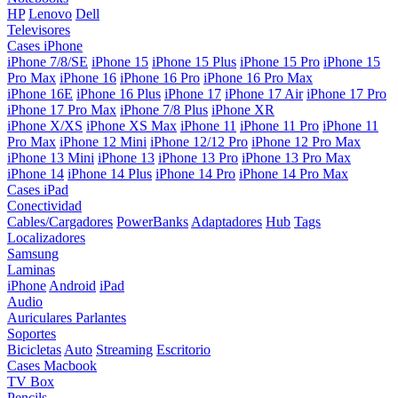
HP
Lenovo
Dell
Televisores
Cases iPhone
iPhone 7/8/SE
iPhone 15
iPhone 15 Plus
iPhone 15 Pro
iPhone 15
Pro Max
iPhone 16
iPhone 16 Pro
iPhone 16 Pro Max
iPhone 16E
iPhone 16 Plus
iPhone 17
iPhone 17 Air
iPhone 17 Pro
iPhone 17 Pro Max
iPhone 7/8 Plus
iPhone XR
iPhone X/XS
iPhone XS Max
iPhone 11
iPhone 11 Pro
iPhone 11
Pro Max
iPhone 12 Mini
iPhone 12/12 Pro
iPhone 12 Pro Max
iPhone 13 Mini
iPhone 13
iPhone 13 Pro
iPhone 13 Pro Max
iPhone 14
iPhone 14 Plus
iPhone 14 Pro
iPhone 14 Pro Max
Cases iPad
Conectividad
Cables/Cargadores
PowerBanks
Adaptadores
Hub
Tags
Localizadores
Samsung
Laminas
iPhone
Android
iPad
Audio
Auriculares
Parlantes
Soportes
Bicicletas
Auto
Streaming
Escritorio
Cases Macbook
TV Box
Pencils