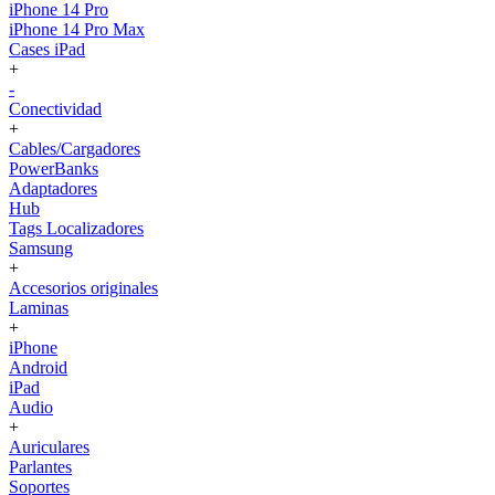
iPhone 14 Pro
iPhone 14 Pro Max
Cases iPad
+
-
Conectividad
+
Cables/Cargadores
PowerBanks
Adaptadores
Hub
Tags Localizadores
Samsung
+
Accesorios originales
Laminas
+
iPhone
Android
iPad
Audio
+
Auriculares
Parlantes
Soportes