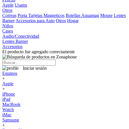
Apple
Usams
Otros
Correas
Porta Tarjetas Magneticos
Botellas Aquamag
Mouse
Lentes
Barner
Accesorios para Auto
Otros
Hogar
Niños
Cases
Audio/Conectividad
Lentes Barner
Accesorios
El producto fue agregado correctamente
Iniciar sesión
Equipos
+
Apple
+
iPhone
iPad
MacBook
Watch
iMac
Samsung
+