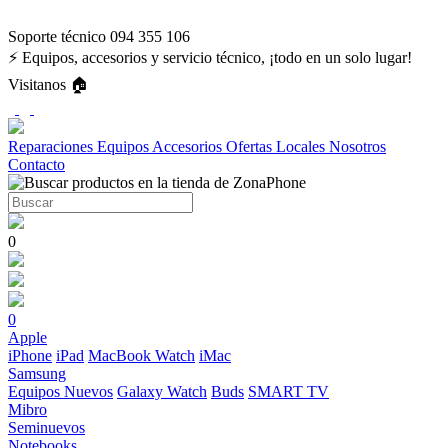
Soporte técnico 094 355 106
⚡ Equipos, accesorios y servicio técnico, ¡todo en un solo lugar!
Visitanos 🏠
Reparaciones
Equipos
Accesorios
Ofertas
Locales
Nosotros
Contacto
0
0
Apple
iPhone
iPad
MacBook
Watch
iMac
Samsung
Equipos Nuevos
Galaxy Watch
Buds
SMART TV
Mibro
Seminuevos
Notebooks