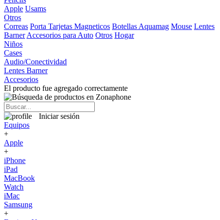
Apple
Usams
Otros
Correas
Porta Tarjetas Magneticos
Botellas Aquamag
Mouse
Lentes
Barner
Accesorios para Auto
Otros
Hogar
Niños
Cases
Audio/Conectividad
Lentes Barner
Accesorios
El producto fue agregado correctamente
Iniciar sesión
Equipos
+
Apple
+
iPhone
iPad
MacBook
Watch
iMac
Samsung
+