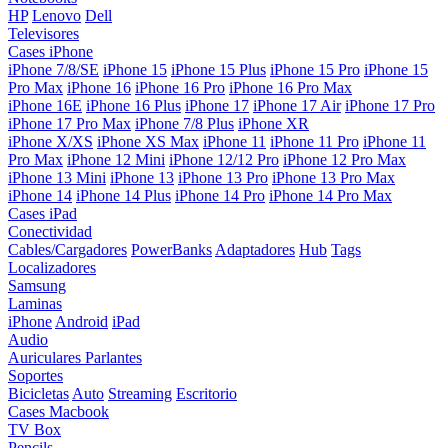
HP
Lenovo
Dell
Televisores
Cases iPhone
iPhone 7/8/SE
iPhone 15
iPhone 15 Plus
iPhone 15 Pro
iPhone 15
Pro Max
iPhone 16
iPhone 16 Pro
iPhone 16 Pro Max
iPhone 16E
iPhone 16 Plus
iPhone 17
iPhone 17 Air
iPhone 17 Pro
iPhone 17 Pro Max
iPhone 7/8 Plus
iPhone XR
iPhone X/XS
iPhone XS Max
iPhone 11
iPhone 11 Pro
iPhone 11
Pro Max
iPhone 12 Mini
iPhone 12/12 Pro
iPhone 12 Pro Max
iPhone 13 Mini
iPhone 13
iPhone 13 Pro
iPhone 13 Pro Max
iPhone 14
iPhone 14 Plus
iPhone 14 Pro
iPhone 14 Pro Max
Cases iPad
Conectividad
Cables/Cargadores
PowerBanks
Adaptadores
Hub
Tags
Localizadores
Samsung
Laminas
iPhone
Android
iPad
Audio
Auriculares
Parlantes
Soportes
Bicicletas
Auto
Streaming
Escritorio
Cases Macbook
TV Box
Pencils