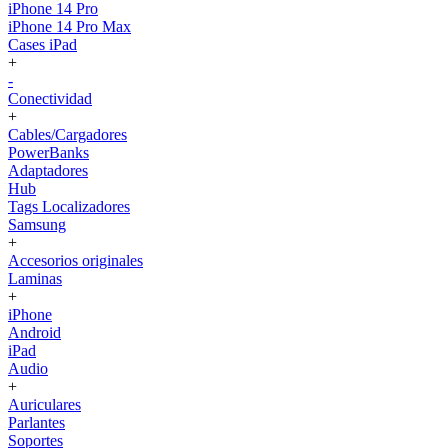
iPhone 14 Pro
iPhone 14 Pro Max
Cases iPad
+
-
Conectividad
+
Cables/Cargadores
PowerBanks
Adaptadores
Hub
Tags Localizadores
Samsung
+
Accesorios originales
Laminas
+
iPhone
Android
iPad
Audio
+
Auriculares
Parlantes
Soportes