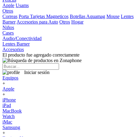
Apple
Usams
Otros
Correas
Porta Tarjetas Magneticos
Botellas Aquamag
Mouse
Lentes
Barner
Accesorios para Auto
Otros
Hogar
Niños
Cases
Audio/Conectividad
Lentes Barner
Accesorios
El producto fue agregado correctamente
Iniciar sesión
Equipos
+
Apple
+
iPhone
iPad
MacBook
Watch
iMac
Samsung
+