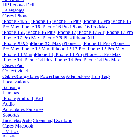
HP
Lenovo
Dell
Televisores
Cases iPhone
iPhone 7/8/SE
iPhone 15
iPhone 15 Plus
iPhone 15 Pro
iPhone 15
Pro Max
iPhone 16
iPhone 16 Pro
iPhone 16 Pro Max
iPhone 16E
iPhone 16 Plus
iPhone 17
iPhone 17 Air
iPhone 17 Pro
iPhone 17 Pro Max
iPhone 7/8 Plus
iPhone XR
iPhone X/XS
iPhone XS Max
iPhone 11
iPhone 11 Pro
iPhone 11
Pro Max
iPhone 12 Mini
iPhone 12/12 Pro
iPhone 12 Pro Max
iPhone 13 Mini
iPhone 13
iPhone 13 Pro
iPhone 13 Pro Max
iPhone 14
iPhone 14 Plus
iPhone 14 Pro
iPhone 14 Pro Max
Cases iPad
Conectividad
Cables/Cargadores
PowerBanks
Adaptadores
Hub
Tags
Localizadores
Samsung
Laminas
iPhone
Android
iPad
Audio
Auriculares
Parlantes
Soportes
Bicicletas
Auto
Streaming
Escritorio
Cases Macbook
TV Box
Pencils