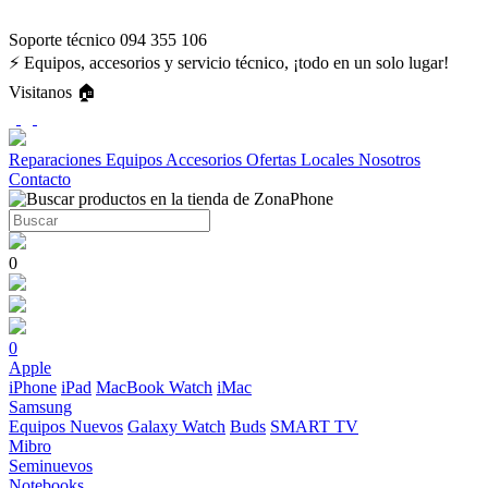
Soporte técnico 094 355 106
⚡ Equipos, accesorios y servicio técnico, ¡todo en un solo lugar!
Visitanos 🏠
Reparaciones
Equipos
Accesorios
Ofertas
Locales
Nosotros
Contacto
0
0
Apple
iPhone
iPad
MacBook
Watch
iMac
Samsung
Equipos Nuevos
Galaxy Watch
Buds
SMART TV
Mibro
Seminuevos
Notebooks