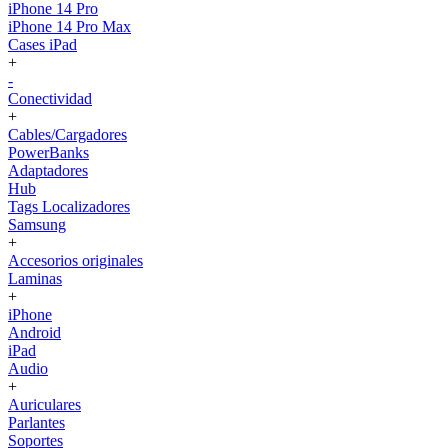
iPhone 14 Pro
iPhone 14 Pro Max
Cases iPad
+
-
Conectividad
+
Cables/Cargadores
PowerBanks
Adaptadores
Hub
Tags Localizadores
Samsung
+
Accesorios originales
Laminas
+
iPhone
Android
iPad
Audio
+
Auriculares
Parlantes
Soportes