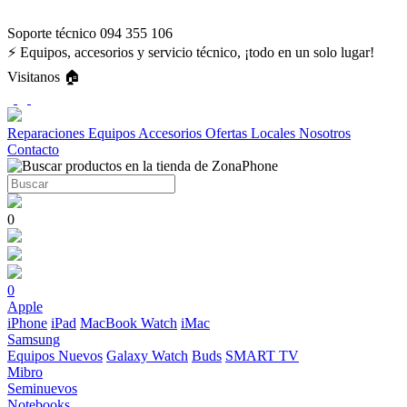
Soporte técnico 094 355 106
⚡ Equipos, accesorios y servicio técnico, ¡todo en un solo lugar!
Visitanos 🏠
Reparaciones
Equipos
Accesorios
Ofertas
Locales
Nosotros
Contacto
0
0
Apple
iPhone
iPad
MacBook
Watch
iMac
Samsung
Equipos Nuevos
Galaxy Watch
Buds
SMART TV
Mibro
Seminuevos
Notebooks