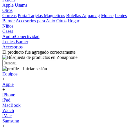
Apple
Usams
Otros
Correas
Porta Tarjetas Magneticos
Botellas Aquamag
Mouse
Lentes
Barner
Accesorios para Auto
Otros
Hogar
Niños
Cases
Audio/Conectividad
Lentes Barner
Accesorios
El producto fue agregado correctamente
Iniciar sesión
Equipos
+
Apple
+
iPhone
iPad
MacBook
Watch
iMac
Samsung
+