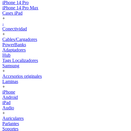
iPhone 14 Pro
iPhone 14 Pro Max
Cases iPad
+
-
Conectividad
+
Cables/Cargadores
PowerBanks
Adaptadores
Hub
Tags Localizadores
Samsung
+
Accesorios originales
Laminas
+
iPhone
Android
iPad
Audio
+
Auriculares
Parlantes
Soportes