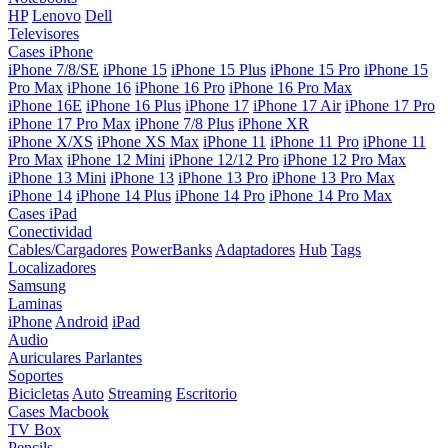
HP
Lenovo
Dell
Televisores
Cases iPhone
iPhone 7/8/SE
iPhone 15
iPhone 15 Plus
iPhone 15 Pro
iPhone 15
Pro Max
iPhone 16
iPhone 16 Pro
iPhone 16 Pro Max
iPhone 16E
iPhone 16 Plus
iPhone 17
iPhone 17 Air
iPhone 17 Pro
iPhone 17 Pro Max
iPhone 7/8 Plus
iPhone XR
iPhone X/XS
iPhone XS Max
iPhone 11
iPhone 11 Pro
iPhone 11
Pro Max
iPhone 12 Mini
iPhone 12/12 Pro
iPhone 12 Pro Max
iPhone 13 Mini
iPhone 13
iPhone 13 Pro
iPhone 13 Pro Max
iPhone 14
iPhone 14 Plus
iPhone 14 Pro
iPhone 14 Pro Max
Cases iPad
Conectividad
Cables/Cargadores
PowerBanks
Adaptadores
Hub
Tags
Localizadores
Samsung
Laminas
iPhone
Android
iPad
Audio
Auriculares
Parlantes
Soportes
Bicicletas
Auto
Streaming
Escritorio
Cases Macbook
TV Box
Pencils