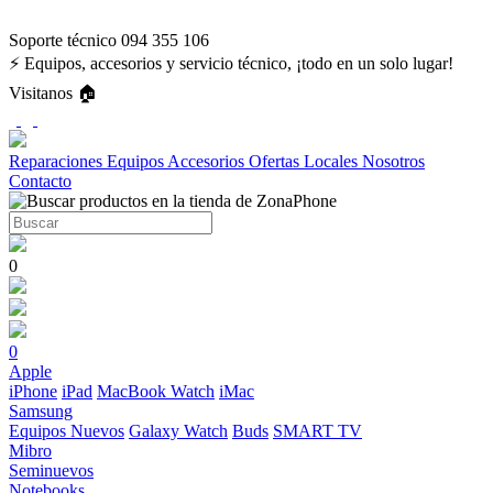
Soporte técnico 094 355 106
⚡ Equipos, accesorios y servicio técnico, ¡todo en un solo lugar!
Visitanos 🏠
Reparaciones
Equipos
Accesorios
Ofertas
Locales
Nosotros
Contacto
0
0
Apple
iPhone
iPad
MacBook
Watch
iMac
Samsung
Equipos Nuevos
Galaxy Watch
Buds
SMART TV
Mibro
Seminuevos
Notebooks