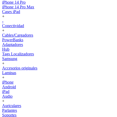
iPhone 14 Pro
iPhone 14 Pro Max
Cases iPad
+
-
Conectividad
+
Cables/Cargadores
PowerBanks
Adaptadores
Hub
Tags Localizadores
Samsung
+
Accesorios originales
Laminas
+
iPhone
Android
iPad
Audio
+
Auriculares
Parlantes
Soportes