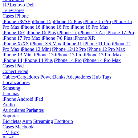
HP
Lenovo
Dell
Televisores
Cases iPhone
iPhone 7/8/SE
iPhone 15
iPhone 15 Plus
iPhone 15 Pro
iPhone 15
Pro Max
iPhone 16
iPhone 16 Pro
iPhone 16 Pro Max
iPhone 16E
iPhone 16 Plus
iPhone 17
iPhone 17 Air
iPhone 17 Pro
iPhone 17 Pro Max
iPhone 7/8 Plus
iPhone XR
iPhone X/XS
iPhone XS Max
iPhone 11
iPhone 11 Pro
iPhone 11
Pro Max
iPhone 12 Mini
iPhone 12/12 Pro
iPhone 12 Pro Max
iPhone 13 Mini
iPhone 13
iPhone 13 Pro
iPhone 13 Pro Max
iPhone 14
iPhone 14 Plus
iPhone 14 Pro
iPhone 14 Pro Max
Cases iPad
Conectividad
Cables/Cargadores
PowerBanks
Adaptadores
Hub
Tags
Localizadores
Samsung
Laminas
iPhone
Android
iPad
Audio
Auriculares
Parlantes
Soportes
Bicicletas
Auto
Streaming
Escritorio
Cases Macbook
TV Box
Pencils