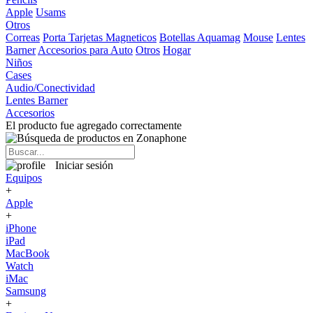
Apple
Usams
Otros
Correas
Porta Tarjetas Magneticos
Botellas Aquamag
Mouse
Lentes
Barner
Accesorios para Auto
Otros
Hogar
Niños
Cases
Audio/Conectividad
Lentes Barner
Accesorios
El producto fue agregado correctamente
Iniciar sesión
Equipos
+
Apple
+
iPhone
iPad
MacBook
Watch
iMac
Samsung
+