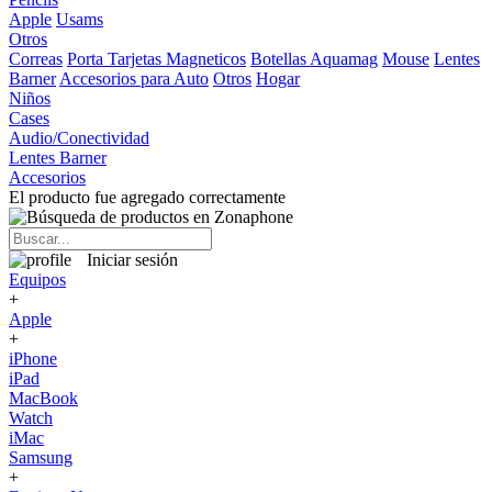
Apple
Usams
Otros
Correas
Porta Tarjetas Magneticos
Botellas Aquamag
Mouse
Lentes
Barner
Accesorios para Auto
Otros
Hogar
Niños
Cases
Audio/Conectividad
Lentes Barner
Accesorios
El producto fue agregado correctamente
Iniciar sesión
Equipos
+
Apple
+
iPhone
iPad
MacBook
Watch
iMac
Samsung
+