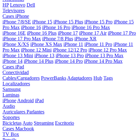
HP
Lenovo
Dell
Televisores
Cases iPhone
iPhone 7/8/SE
iPhone 15
iPhone 15 Plus
iPhone 15 Pro
iPhone 15
Pro Max
iPhone 16
iPhone 16 Pro
iPhone 16 Pro Max
iPhone 16E
iPhone 16 Plus
iPhone 17
iPhone 17 Air
iPhone 17 Pro
iPhone 17 Pro Max
iPhone 7/8 Plus
iPhone XR
iPhone X/XS
iPhone XS Max
iPhone 11
iPhone 11 Pro
iPhone 11
Pro Max
iPhone 12 Mini
iPhone 12/12 Pro
iPhone 12 Pro Max
iPhone 13 Mini
iPhone 13
iPhone 13 Pro
iPhone 13 Pro Max
iPhone 14
iPhone 14 Plus
iPhone 14 Pro
iPhone 14 Pro Max
Cases iPad
Conectividad
Cables/Cargadores
PowerBanks
Adaptadores
Hub
Tags
Localizadores
Samsung
Laminas
iPhone
Android
iPad
Audio
Auriculares
Parlantes
Soportes
Bicicletas
Auto
Streaming
Escritorio
Cases Macbook
TV Box
Pencils