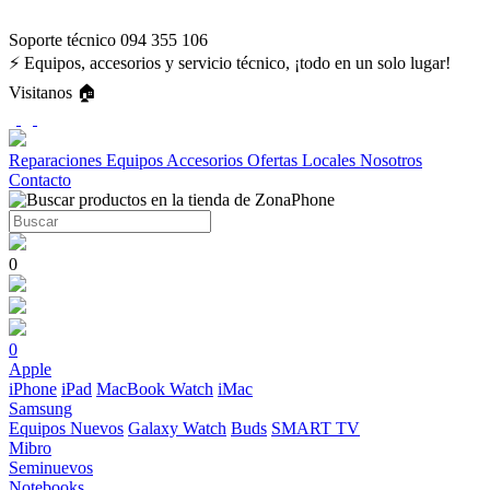
Soporte técnico 094 355 106
⚡ Equipos, accesorios y servicio técnico, ¡todo en un solo lugar!
Visitanos 🏠
Reparaciones
Equipos
Accesorios
Ofertas
Locales
Nosotros
Contacto
0
0
Apple
iPhone
iPad
MacBook
Watch
iMac
Samsung
Equipos Nuevos
Galaxy Watch
Buds
SMART TV
Mibro
Seminuevos
Notebooks