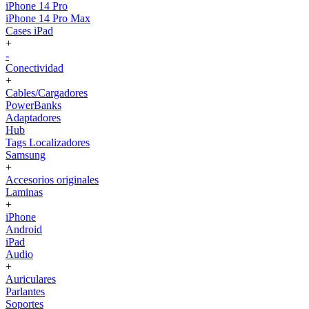
iPhone 14 Pro
iPhone 14 Pro Max
Cases iPad
+
-
Conectividad
+
Cables/Cargadores
PowerBanks
Adaptadores
Hub
Tags Localizadores
Samsung
+
Accesorios originales
Laminas
+
iPhone
Android
iPad
Audio
+
Auriculares
Parlantes
Soportes