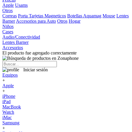
Apple
Usams
Otros
Correas
Porta Tarjetas Magneticos
Botellas Aquamag
Mouse
Lentes
Barner
Accesorios para Auto
Otros
Hogar
Niños
Cases
Audio/Conectividad
Lentes Barner
Accesorios
El producto fue agregado correctamente
Iniciar sesión
Equipos
+
Apple
+
iPhone
iPad
MacBook
Watch
iMac
Samsung
+