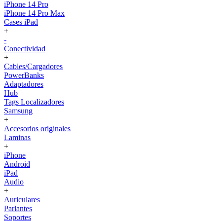
iPhone 14 Pro
iPhone 14 Pro Max
Cases iPad
+
-
Conectividad
+
Cables/Cargadores
PowerBanks
Adaptadores
Hub
Tags Localizadores
Samsung
+
Accesorios originales
Laminas
+
iPhone
Android
iPad
Audio
+
Auriculares
Parlantes
Soportes