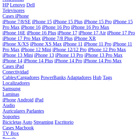
HP
Lenovo
Dell
Televisores
Cases iPhone
iPhone 7/8/SE
iPhone 15
iPhone 15 Plus
iPhone 15 Pro
iPhone 15
Pro Max
iPhone 16
iPhone 16 Pro
iPhone 16 Pro Max
iPhone 16E
iPhone 16 Plus
iPhone 17
iPhone 17 Air
iPhone 17 Pro
iPhone 17 Pro Max
iPhone 7/8 Plus
iPhone XR
iPhone X/XS
iPhone XS Max
iPhone 11
iPhone 11 Pro
iPhone 11
Pro Max
iPhone 12 Mini
iPhone 12/12 Pro
iPhone 12 Pro Max
iPhone 13 Mini
iPhone 13
iPhone 13 Pro
iPhone 13 Pro Max
iPhone 14
iPhone 14 Plus
iPhone 14 Pro
iPhone 14 Pro Max
Cases iPad
Conectividad
Cables/Cargadores
PowerBanks
Adaptadores
Hub
Tags
Localizadores
Samsung
Laminas
iPhone
Android
iPad
Audio
Auriculares
Parlantes
Soportes
Bicicletas
Auto
Streaming
Escritorio
Cases Macbook
TV Box
Pencils