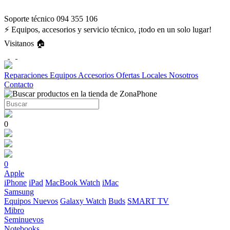
Soporte técnico 094 355 106
⚡ Equipos, accesorios y servicio técnico, ¡todo en un solo lugar!
Visitanos 🏠
Reparaciones
Equipos
Accesorios
Ofertas
Locales
Nosotros
Contacto
0
0
Apple
iPhone
iPad
MacBook
Watch
iMac
Samsung
Equipos Nuevos
Galaxy Watch
Buds
SMART TV
Mibro
Seminuevos
Notebooks