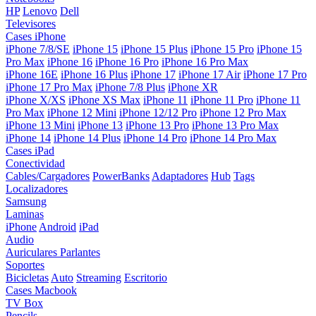
HP
Lenovo
Dell
Televisores
Cases iPhone
iPhone 7/8/SE
iPhone 15
iPhone 15 Plus
iPhone 15 Pro
iPhone 15
Pro Max
iPhone 16
iPhone 16 Pro
iPhone 16 Pro Max
iPhone 16E
iPhone 16 Plus
iPhone 17
iPhone 17 Air
iPhone 17 Pro
iPhone 17 Pro Max
iPhone 7/8 Plus
iPhone XR
iPhone X/XS
iPhone XS Max
iPhone 11
iPhone 11 Pro
iPhone 11
Pro Max
iPhone 12 Mini
iPhone 12/12 Pro
iPhone 12 Pro Max
iPhone 13 Mini
iPhone 13
iPhone 13 Pro
iPhone 13 Pro Max
iPhone 14
iPhone 14 Plus
iPhone 14 Pro
iPhone 14 Pro Max
Cases iPad
Conectividad
Cables/Cargadores
PowerBanks
Adaptadores
Hub
Tags
Localizadores
Samsung
Laminas
iPhone
Android
iPad
Audio
Auriculares
Parlantes
Soportes
Bicicletas
Auto
Streaming
Escritorio
Cases Macbook
TV Box
Pencils