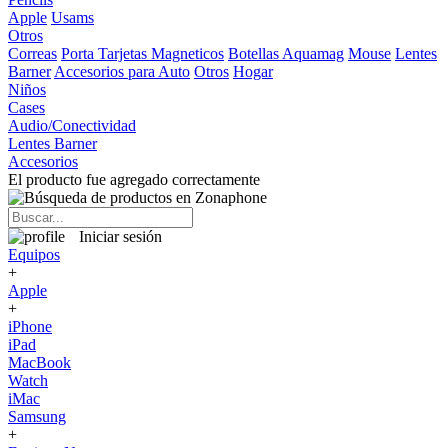
Apple
Usams
Otros
Correas
Porta Tarjetas Magneticos
Botellas Aquamag
Mouse
Lentes
Barner
Accesorios para Auto
Otros
Hogar
Niños
Cases
Audio/Conectividad
Lentes Barner
Accesorios
El producto fue agregado correctamente
Iniciar sesión
Equipos
+
Apple
+
iPhone
iPad
MacBook
Watch
iMac
Samsung
+