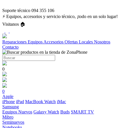
Soporte técnico 094 355 106
⚡ Equipos, accesorios y servicio técnico, ¡todo en un solo lugar!
Visitanos 🏠
Reparaciones
Equipos
Accesorios
Ofertas
Locales
Nosotros
Contacto
0
0
Apple
iPhone
iPad
MacBook
Watch
iMac
Samsung
Equipos Nuevos
Galaxy Watch
Buds
SMART TV
Mibro
Seminuevos
Notebooks