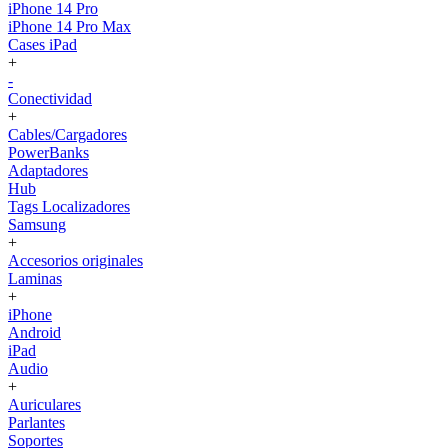
iPhone 14 Pro
iPhone 14 Pro Max
Cases iPad
+
-
Conectividad
+
Cables/Cargadores
PowerBanks
Adaptadores
Hub
Tags Localizadores
Samsung
+
Accesorios originales
Laminas
+
iPhone
Android
iPad
Audio
+
Auriculares
Parlantes
Soportes