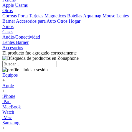
Apple
Usams
Otros
Correas
Porta Tarjetas Magneticos
Botellas Aquamag
Mouse
Lentes
Barner
Accesorios para Auto
Otros
Hogar
Niños
Cases
Audio/Conectividad
Lentes Barner
Accesorios
El producto fue agregado correctamente
Iniciar sesión
Equipos
+
Apple
+
iPhone
iPad
MacBook
Watch
iMac
Samsung
+