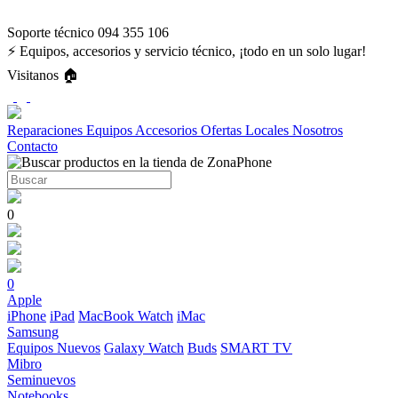
Soporte técnico 094 355 106
⚡ Equipos, accesorios y servicio técnico, ¡todo en un solo lugar!
Visitanos 🏠
Reparaciones
Equipos
Accesorios
Ofertas
Locales
Nosotros
Contacto
0
0
Apple
iPhone
iPad
MacBook
Watch
iMac
Samsung
Equipos Nuevos
Galaxy Watch
Buds
SMART TV
Mibro
Seminuevos
Notebooks