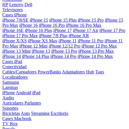
HP
Lenovo
Dell
Televisores
Cases iPhone
iPhone 7/8/SE
iPhone 15
iPhone 15 Plus
iPhone 15 Pro
iPhone 15
Pro Max
iPhone 16
iPhone 16 Pro
iPhone 16 Pro Max
iPhone 16E
iPhone 16 Plus
iPhone 17
iPhone 17 Air
iPhone 17 Pro
iPhone 17 Pro Max
iPhone 7/8 Plus
iPhone XR
iPhone X/XS
iPhone XS Max
iPhone 11
iPhone 11 Pro
iPhone 11
Pro Max
iPhone 12 Mini
iPhone 12/12 Pro
iPhone 12 Pro Max
iPhone 13 Mini
iPhone 13
iPhone 13 Pro
iPhone 13 Pro Max
iPhone 14
iPhone 14 Plus
iPhone 14 Pro
iPhone 14 Pro Max
Cases iPad
Conectividad
Cables/Cargadores
PowerBanks
Adaptadores
Hub
Tags
Localizadores
Samsung
Laminas
iPhone
Android
iPad
Audio
Auriculares
Parlantes
Soportes
Bicicletas
Auto
Streaming
Escritorio
Cases Macbook
TV Box
Pencils