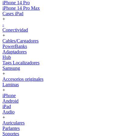
iPhone 14 Pro
iPhone 14 Pro Max
Cases iPad
+
-
Conectividad
+
Cables/Cargadores
PowerBanks
Adaptadores
Hub
Tags Localizadores
Samsung
+
Accesorios originales
Laminas
+
iPhone
Android
iPad
Audio
+
Auriculares
Parlantes
Soportes