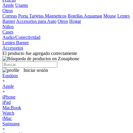
Apple
Usams
Otros
Correas
Porta Tarjetas Magneticos
Botellas Aquamag
Mouse
Lentes
Barner
Accesorios para Auto
Otros
Hogar
Niños
Cases
Audio/Conectividad
Lentes Barner
Accesorios
El producto fue agregado correctamente
Iniciar sesión
Equipos
+
Apple
+
iPhone
iPad
MacBook
Watch
iMac
Samsung
+