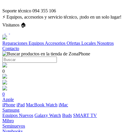
Soporte técnico 094 355 106
⚡ Equipos, accesorios y servicio técnico, ¡todo en un solo lugar!
Visitanos 🏠
Reparaciones
Equipos
Accesorios
Ofertas
Locales
Nosotros
Contacto
0
0
Apple
iPhone
iPad
MacBook
Watch
iMac
Samsung
Equipos Nuevos
Galaxy Watch
Buds
SMART TV
Mibro
Seminuevos
Notebooks