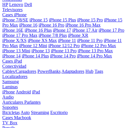
HP
Lenovo
Dell
Televisores
Cases iPhone
iPhone 7/8/SE
iPhone 15
iPhone 15 Plus
iPhone 15 Pro
iPhone 15
Pro Max
iPhone 16
iPhone 16 Pro
iPhone 16 Pro Max
iPhone 16E
iPhone 16 Plus
iPhone 17
iPhone 17 Air
iPhone 17 Pro
iPhone 17 Pro Max
iPhone 7/8 Plus
iPhone XR
iPhone X/XS
iPhone XS Max
iPhone 11
iPhone 11 Pro
iPhone 11
Pro Max
iPhone 12 Mini
iPhone 12/12 Pro
iPhone 12 Pro Max
iPhone 13 Mini
iPhone 13
iPhone 13 Pro
iPhone 13 Pro Max
iPhone 14
iPhone 14 Plus
iPhone 14 Pro
iPhone 14 Pro Max
Cases iPad
Conectividad
Cables/Cargadores
PowerBanks
Adaptadores
Hub
Tags
Localizadores
Samsung
Laminas
iPhone
Android
iPad
Audio
Auriculares
Parlantes
Soportes
Bicicletas
Auto
Streaming
Escritorio
Cases Macbook
TV Box
Pencils