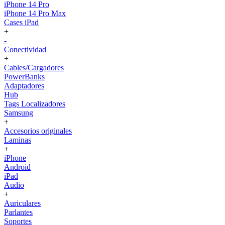
iPhone 14 Pro
iPhone 14 Pro Max
Cases iPad
+
-
Conectividad
+
Cables/Cargadores
PowerBanks
Adaptadores
Hub
Tags Localizadores
Samsung
+
Accesorios originales
Laminas
+
iPhone
Android
iPad
Audio
+
Auriculares
Parlantes
Soportes