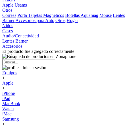
Apple
Usams
Otros
Correas
Porta Tarjetas Magneticos
Botellas Aquamag
Mouse
Lentes
Barner
Accesorios para Auto
Otros
Hogar
Niños
Cases
Audio/Conectividad
Lentes Barner
Accesorios
El producto fue agregado correctamente
Iniciar sesión
Equipos
+
Apple
+
iPhone
iPad
MacBook
Watch
iMac
Samsung
+