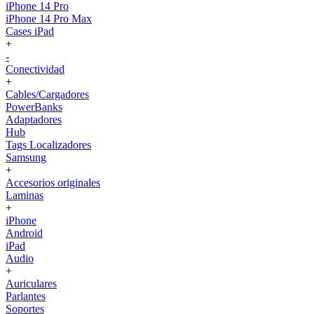
iPhone 14 Pro
iPhone 14 Pro Max
Cases iPad
+
-
Conectividad
+
Cables/Cargadores
PowerBanks
Adaptadores
Hub
Tags Localizadores
Samsung
+
Accesorios originales
Laminas
+
iPhone
Android
iPad
Audio
+
Auriculares
Parlantes
Soportes