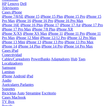
HP
Lenovo
Dell
Televisores
Cases iPhone
iPhone 7/8/SE
iPhone 15
iPhone 15 Plus
iPhone 15 Pro
iPhone 15
Pro Max
iPhone 16
iPhone 16 Pro
iPhone 16 Pro Max
iPhone 16E
iPhone 16 Plus
iPhone 17
iPhone 17 Air
iPhone 17 Pro
iPhone 17 Pro Max
iPhone 7/8 Plus
iPhone XR
iPhone X/XS
iPhone XS Max
iPhone 11
iPhone 11 Pro
iPhone 11
Pro Max
iPhone 12 Mini
iPhone 12/12 Pro
iPhone 12 Pro Max
iPhone 13 Mini
iPhone 13
iPhone 13 Pro
iPhone 13 Pro Max
iPhone 14
iPhone 14 Plus
iPhone 14 Pro
iPhone 14 Pro Max
Cases iPad
Conectividad
Cables/Cargadores
PowerBanks
Adaptadores
Hub
Tags
Localizadores
Samsung
Laminas
iPhone
Android
iPad
Audio
Auriculares
Parlantes
Soportes
Bicicletas
Auto
Streaming
Escritorio
Cases Macbook
TV Box
Pencils