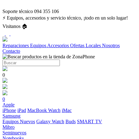
Soporte técnico 094 355 106
⚡ Equipos, accesorios y servicio técnico, ¡todo en un solo lugar!
Visitanos 🏠
Reparaciones
Equipos
Accesorios
Ofertas
Locales
Nosotros
Contacto
0
0
Apple
iPhone
iPad
MacBook
Watch
iMac
Samsung
Equipos Nuevos
Galaxy Watch
Buds
SMART TV
Mibro
Seminuevos
Notebooks